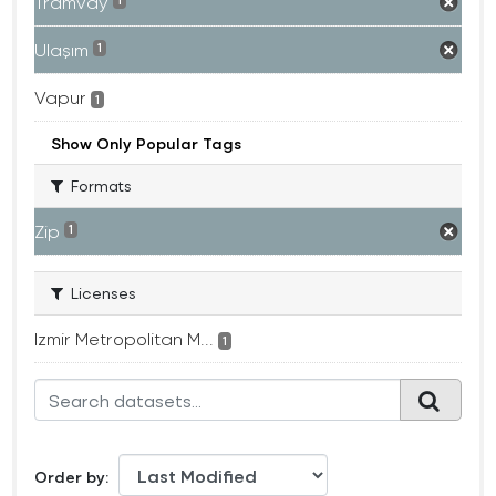
Tramvay
1
Ulaşım
1
Vapur
1
Show Only Popular Tags
Formats
Zip
1
Licenses
Izmir Metropolitan M...
1
Order by