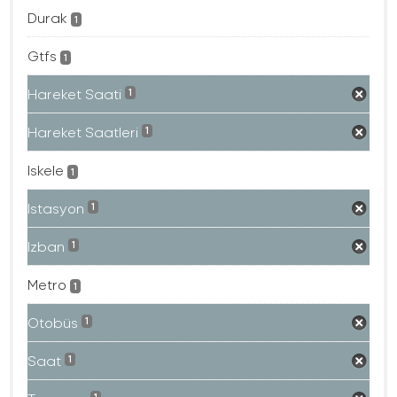
Durak
1
Gtfs
1
Hareket Saati
1
Hareket Saatleri
1
Iskele
1
Istasyon
1
Izban
1
Metro
1
Otobüs
1
Saat
1