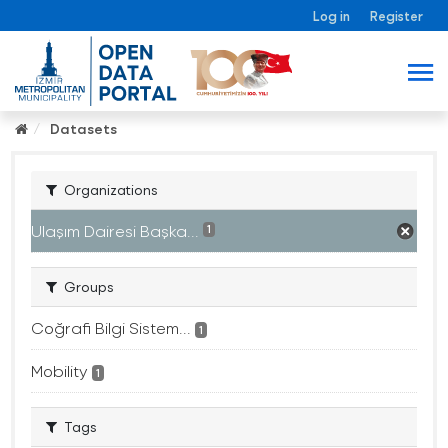
Log in
Register
Datasets
Organizations
Ulaşım Dairesi Başka...
1
Groups
Coğrafi Bilgi Sistem...
1
Mobility
1
Tags