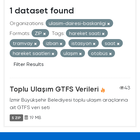
1 dataset found
Organizations:
ulasim-dairesi-baskanligi
Formats:
ZIP
Tags:
hareket saati
tramvay
izban
istasyon
saat
hareket saatleri
ulaşım
otobüs
Filter Results
Toplu Ulaşım GTFS Verileri
43
İzmir Büyükşehir Belediyesi toplu ulaşım araçlarına
ait GTFS veri seti
19 MB
5 ZIP