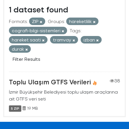
1 dataset found
Formats:
ZIP
Groups:
hareketlilik
cografi-bilgi-sistemleri
Tags:
hareket saati
tramvay
izban
durak
Filter Results
Toplu Ulaşım GTFS Verileri
38
İzmir Büyükşehir Belediyesi toplu ulaşım araçlarına
ait GTFS veri seti
19 MB
5 ZIP