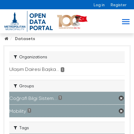
Log in
Register
Datasets
Organizations
Ulaşım Dairesi Başka...
1
Groups
Coğrafi Bilgi Sistem...
1
Mobility
1
Tags