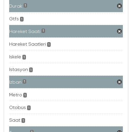
Durak
1
Gtfs
1
Hareket Saati
1
Hareket Saatleri
1
Iskele
1
Istasyon
1
Izban
1
Metro
1
Otobüs
1
Saat
1