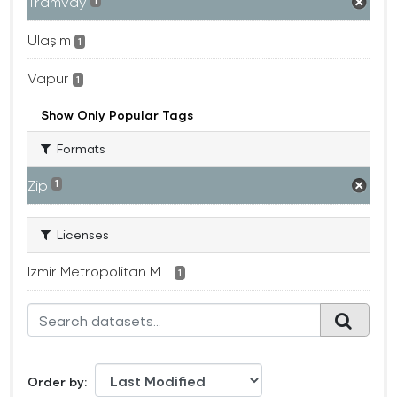
Tramvay
1
Ulaşım
1
Vapur
1
Show Only Popular Tags
Formats
Zip
1
Licenses
Izmir Metropolitan M...
1
Order by