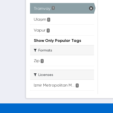
Tramvay
1
Ulaşım
1
Vapur
1
Show Only Popular Tags
Formats
Zip
1
Licenses
Izmir Metropolitan M...
1