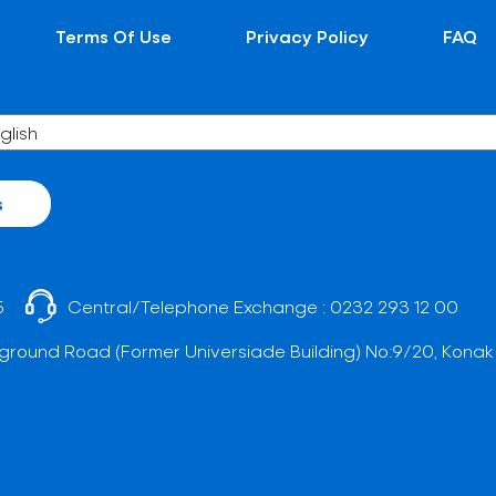
Terms Of Use
Privacy Policy
FAQ
s
5
Central/Telephone Exchange :
0232 293 12 00
ground Road (Former Universiade Building) No:9/20, Konak