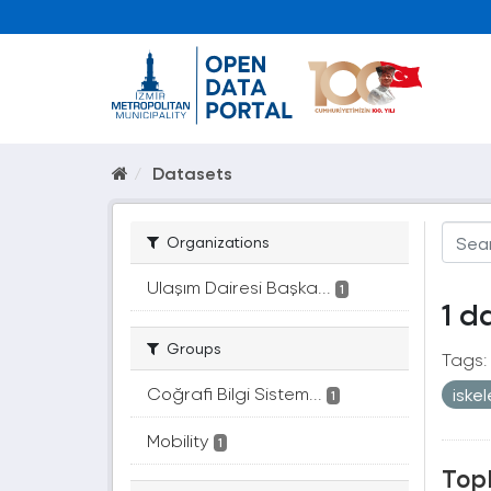
Datasets
Organizations
Ulaşım Dairesi Başka...
1
1 d
Groups
Tags:
Coğrafi Bilgi Sistem...
iske
1
Mobility
1
Topl