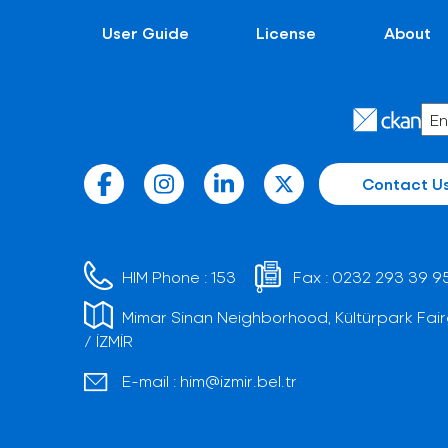
User Guide
License
About
Contact U
HIM Phone :
153
Fax :
0232 293 39 9
Mimar Sinan Neighborhood, Kültürpark Fair
/ İZMİR
E-mail :
him@izmir.bel.tr