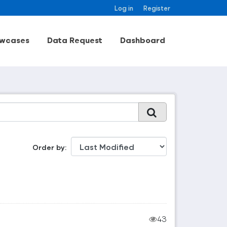
Log in
Register
wcases
Data Request
Dashboard
Order by
43