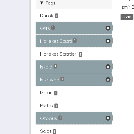
Tags
İzmir 
Durak
1
5 ZIP
Gtfs
1
Hareket Saati
1
Hareket Saatleri
1
Iskele
1
Istasyon
1
Izban
1
Metro
1
Otobüs
1
Saat
1