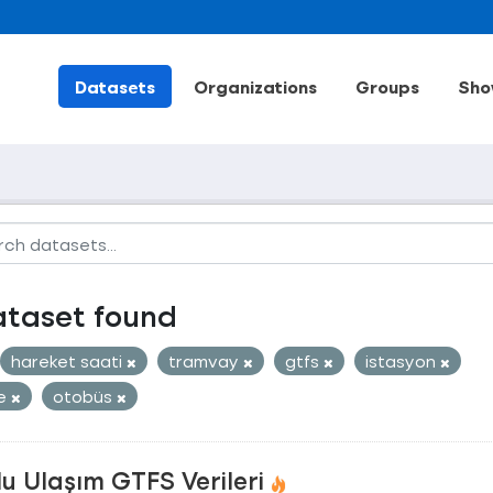
Datasets
Organizations
Groups
Sho
ataset found
hareket saati
tramvay
gtfs
istasyon
le
otobüs
u Ulaşım GTFS Verileri