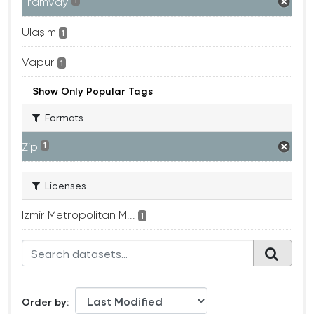
Tramvay
1
Ulaşım
1
Vapur
1
Show Only Popular Tags
Formats
Zip
1
Licenses
Izmir Metropolitan M...
1
Order by