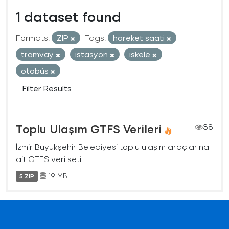
1 dataset found
Formats:
ZIP
Tags:
hareket saati
tramvay
istasyon
iskele
otobüs
Filter Results
Toplu Ulaşım GTFS Verileri
38
İzmir Büyükşehir Belediyesi toplu ulaşım araçlarına
ait GTFS veri seti
19 MB
5 ZIP