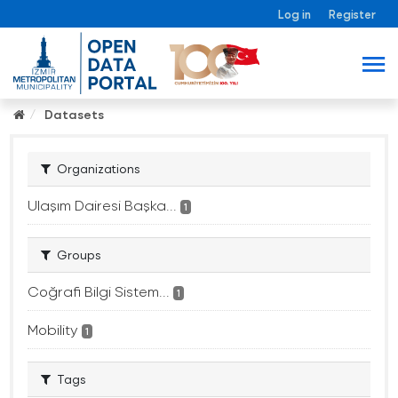
Log in
Register
Datasets
Organizations
Ulaşım Dairesi Başka...
1
Groups
Coğrafi Bilgi Sistem...
1
Mobility
1
Tags