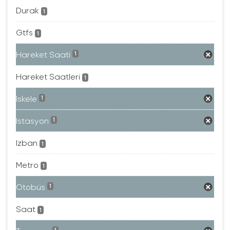
Durak
1
Gtfs
1
Hareket Saati
1
Hareket Saatleri
1
Iskele
1
Istasyon
1
Izban
1
Metro
1
Otobüs
1
Saat
1