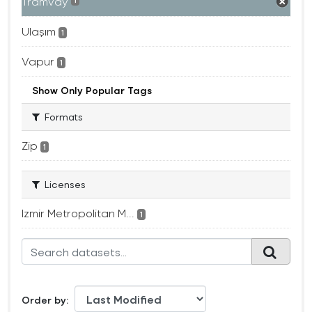
Tramvay
1
Ulaşım
1
Vapur
1
Show Only Popular Tags
Formats
Zip
1
Licenses
Izmir Metropolitan M...
1
Order by