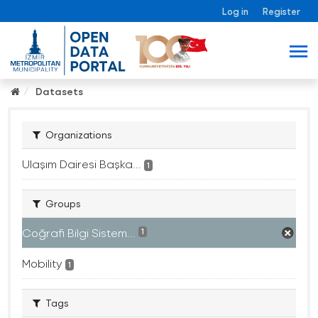
Log in
Register
Datasets
Organizations
Ulaşım Dairesi Başka...
1
Groups
Coğrafi Bilgi Sistem...
1
Mobility
1
Tags