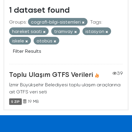
1 dataset found
Groups:
cografi-bilgi-sistemleri
Tags:
hareket saati
tramvay
istasyon
iskele
otobüs
Filter Results
Toplu Ulaşım GTFS Verileri
39
İzmir Büyükşehir Belediyesi toplu ulaşım araçlarına
ait GTFS veri seti
19 MB
5 ZIP