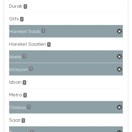
Durak
1
Gtfs
1
Hareket Saati
1
Hareket Saatleri
1
Iskele
1
Istasyon
1
Izban
1
Metro
1
Otobüs
1
Saat
1