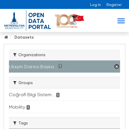
Log in
Register
Datasets
Organizations
Ulaşım Dairesi Başka...
1
Groups
Coğrafi Bilgi Sistem...
1
Mobility
1
Tags