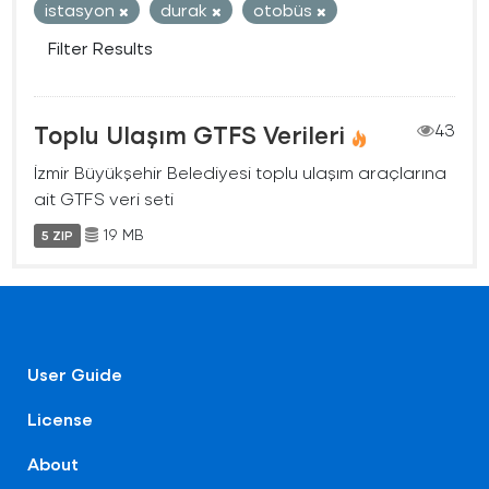
istasyon
durak
otobüs
Filter Results
Toplu Ulaşım GTFS Verileri
43
İzmir Büyükşehir Belediyesi toplu ulaşım araçlarına
ait GTFS veri seti
19 MB
5 ZIP
User Guide
License
About