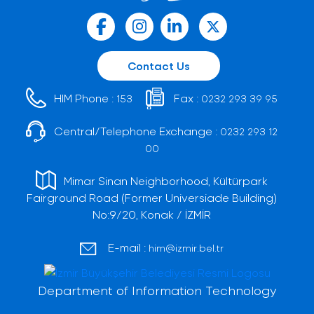
Contact Us
HIM Phone :
Fax :
153
0232 293 39 95
Central/Telephone Exchange :
0232 293 12
00
Mimar Sinan Neighborhood, Kültürpark
Fairground Road (Former Universiade Building)
No:9/20, Konak / İZMİR
E-mail :
him@izmir.bel.tr
Department of Information Technology