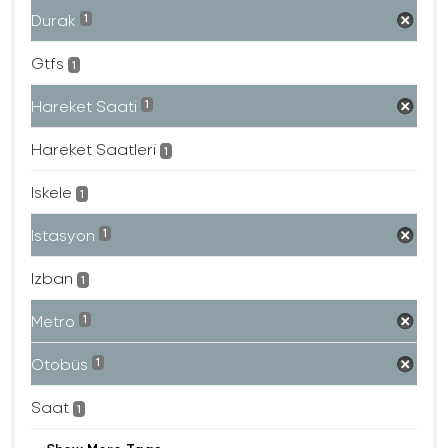
Durak
1
Gtfs
1
Hareket Saati
1
Hareket Saatleri
1
Iskele
1
Istasyon
1
Izban
1
Metro
1
Otobüs
1
Saat
1