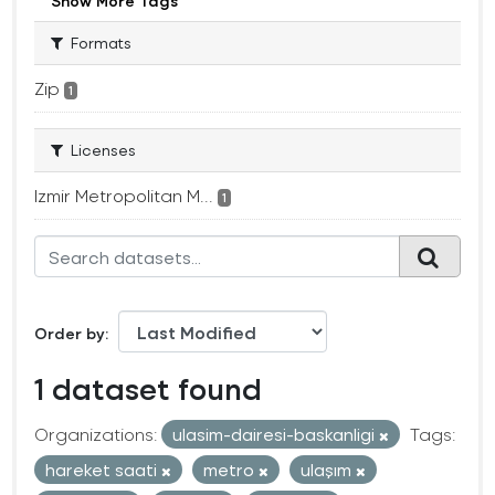
Show More Tags
Formats
Zip
1
Licenses
Izmir Metropolitan M...
1
Order by
1 dataset found
Organizations:
ulasim-dairesi-baskanligi
Tags:
hareket saati
metro
ulaşım