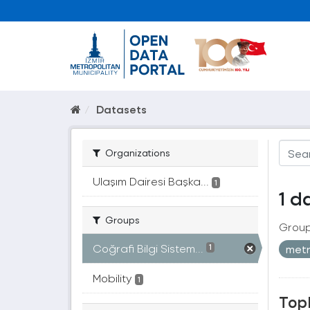
Datasets
Organizations
Ulaşım Dairesi Başka...
1
1 d
Groups
Group
Coğrafi Bilgi Sistem...
met
1
Mobility
1
Topl