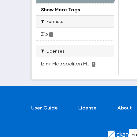
Show More Tags
Formats
Zip
1
Licenses
Izmir Metropolitan M...
1
User Guide
License
About