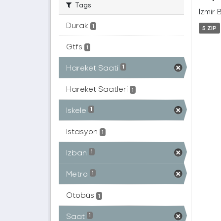
Tags
İzmir 
Durak
1
5 ZIP
Gtfs
1
Hareket Saati
1
Hareket Saatleri
1
Iskele
1
Istasyon
1
Izban
1
Metro
1
Otobüs
1
Saat
1