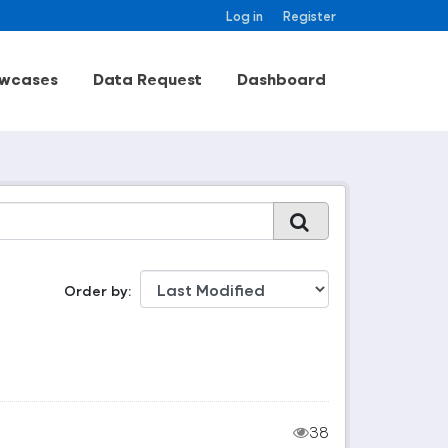
Log in
Register
wcases
Data Request
Dashboard
Order by
38