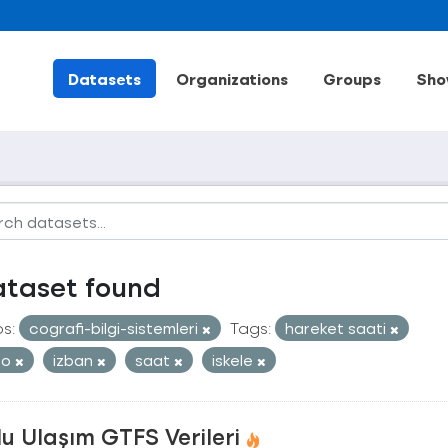
Datasets
Organizations
Groups
Sho
ataset found
s:
cografi-bilgi-sistemleri
Tags:
hareket saati
ro
izban
saat
iskele
u Ulaşım GTFS Verileri