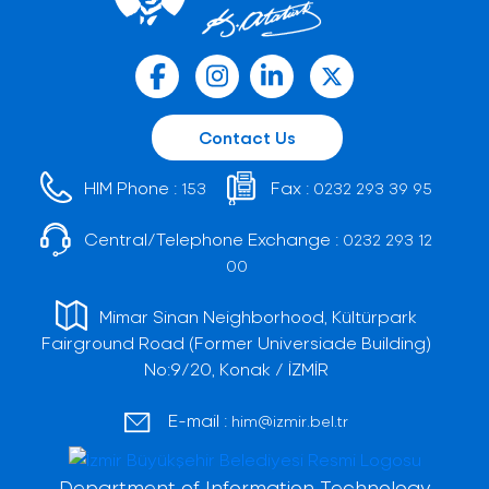
Contact Us
HIM Phone :
Fax :
153
0232 293 39 95
Central/Telephone Exchange :
0232 293 12
00
Mimar Sinan Neighborhood, Kültürpark
Fairground Road (Former Universiade Building)
No:9/20, Konak / İZMİR
E-mail :
him@izmir.bel.tr
Department of Information Technology