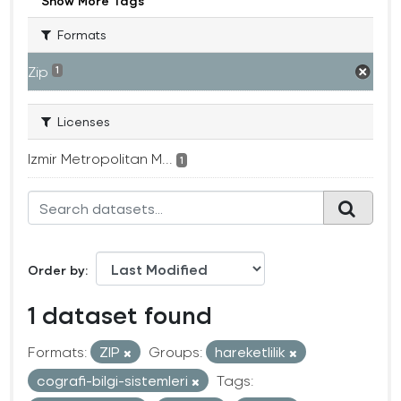
Show More Tags
Formats
Zip
1
Licenses
Izmir Metropolitan M...
1
Order by
1 dataset found
Formats:
ZIP
Groups:
hareketlilik
cografi-bilgi-sistemleri
Tags: