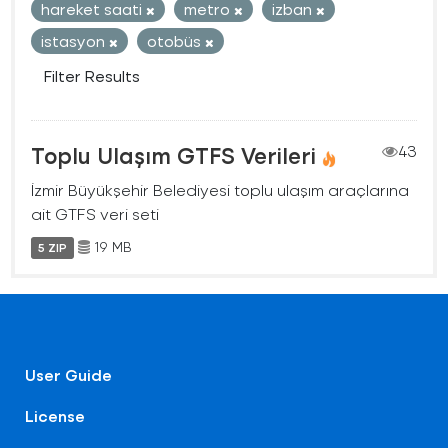
hareket saati
metro
izban
istasyon
otobüs
Filter Results
Toplu Ulaşım GTFS Verileri
43
İzmir Büyükşehir Belediyesi toplu ulaşım araçlarına
ait GTFS veri seti
19 MB
5 ZIP
User Guide
License