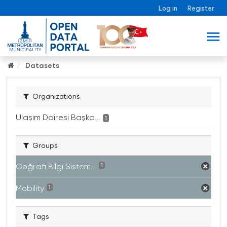
Log in
Register
Datasets
Organizations
Ulaşım Dairesi Başka...
1
Groups
Coğrafi Bilgi Sistem...
1
Mobility
1
Tags