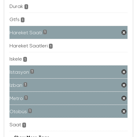
Durak
1
Gtfs
1
Hareket Saati
1
Hareket Saatleri
1
Iskele
1
Istasyon
1
Izban
1
Metro
1
Otobüs
1
Saat
1