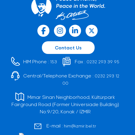
Contact Us
HIM Phone :
Fax :
153
0232 293 39 95
Central/Telephone Exchange :
0232 293 12
00
Mimar Sinan Neighborhood, Kültürpark
Fairground Road (Former Universiade Building)
No:9/20, Konak / İZMİR
E-mail :
him@izmir.bel.tr