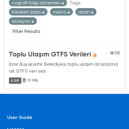
cografi-bilgi-sistemleri
Tags:
hareket saati
metro
izban
istasyon
Filter Results
Toplu Ulaşım GTFS Verileri
38
İzmir Büyükşehir Belediyesi toplu ulaşım araçlarına
ait GTFS veri seti
19 MB
5 ZIP
User Guide
License