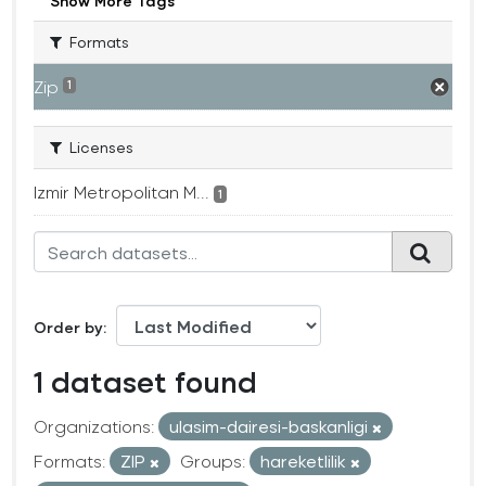
Show More Tags
Formats
Zip
1
Licenses
Izmir Metropolitan M...
1
Order by
1 dataset found
Organizations:
ulasim-dairesi-baskanligi
Formats:
ZIP
Groups:
hareketlilik