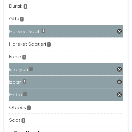
Durak
1
Gtfs
1
Hareket Saati
1
Hareket Saatleri
1
Iskele
1
Istasyon
1
Izban
1
Metro
1
Otobüs
1
Saat
1