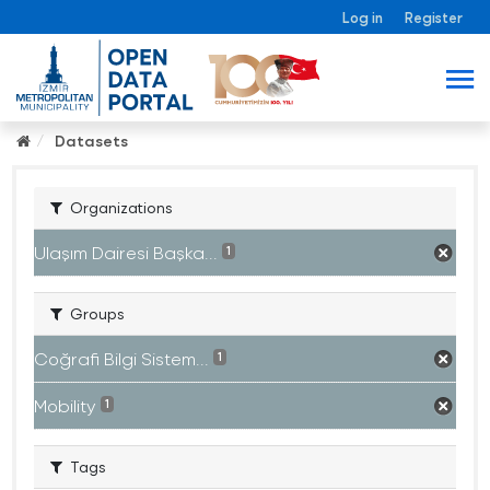
Log in
Register
Datasets
Organizations
Ulaşım Dairesi Başka...
1
Groups
Coğrafi Bilgi Sistem...
1
Mobility
1
Tags