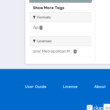
Show More Tags
Formats
Zip
1
Licenses
Izmir Metropolitan M...
1
User Guide
License
About