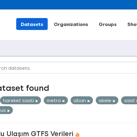
Datasets
Organizations
Groups
Sho
ataset found
hareket saati
metro
izban
iskele
saat
büs
u Ulaşım GTFS Verileri