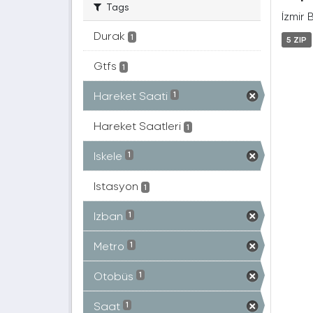
Tags
İzmir 
Durak
1
5 ZIP
Gtfs
1
Hareket Saati
1
Hareket Saatleri
1
Iskele
1
Istasyon
1
Izban
1
Metro
1
Otobüs
1
Saat
1