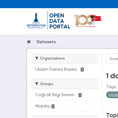
Datasets
Organizations
Ulaşım Dairesi Başka...
1
1 d
Groups
Tags:
Coğrafi Bilgi Sistem...
oto
1
Mobility
1
Topl