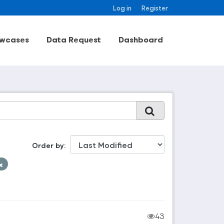
Log in
Register
wcases
Data Request
Dashboard
Order by
43