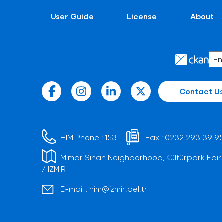
User Guide
License
About
Contact U
HIM Phone :
153
Fax :
0232 293 39 9
Mimar Sinan Neighborhood, Kültürpark Fair
/ İZMİR
E-mail :
him@izmir.bel.tr