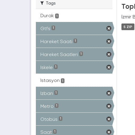
Tags
Topl
Durak
İzmir 
1
5 ZIP
Gtfs
1
Hareket Saati
1
Hareket Saatleri
1
Iskele
1
Istasyon
1
Izban
1
Metro
1
Otobüs
1
Saat
1