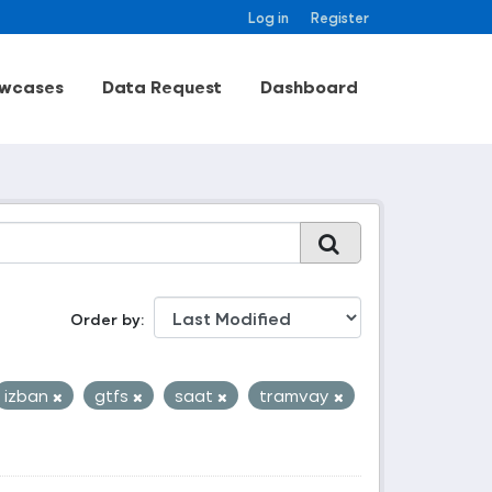
Log in
Register
wcases
Data Request
Dashboard
Order by
izban
gtfs
saat
tramvay