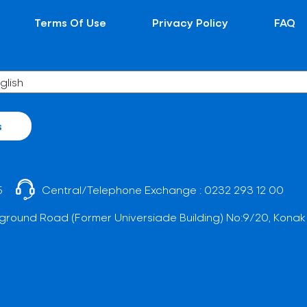
Terms Of Use
Privacy Policy
FAQ
s
5
Central/Telephone Exchange :
0232 293 12 00
ground Road (Former Universiade Building) No:9/20, Konak