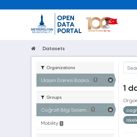
Datasets
Organizations
Ulaşım Dairesi Başka...
1
1 d
Groups
Organ
Coğrafi Bilgi Sistem...
cogr
1
iske
Mobility
1