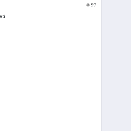
39
eti