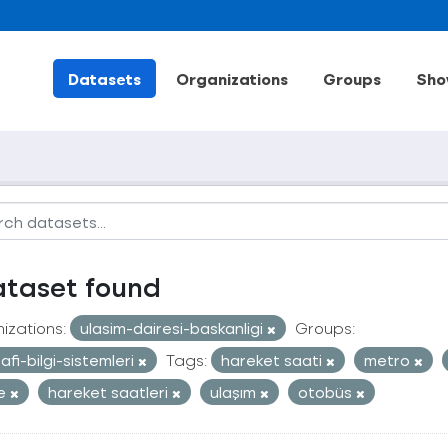
Datasets
Organizations
Groups
Sho
ataset found
izations:
ulasim-dairesi-baskanligi
Groups:
afi-bilgi-sistemleri
Tags:
hareket saati
metro
le
hareket saatleri
ulaşım
otobüs