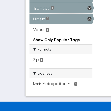
Tramvay
1
Ulaşım
1
Vapur
1
Show Only Popular Tags
Formats
Zip
1
Licenses
Izmir Metropolitan M...
1