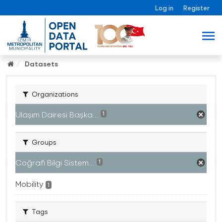
Log in
Register
Datasets
Organizations
Ulaşım Dairesi Başka...
1
Groups
Coğrafi Bilgi Sistem...
1
Mobility
1
Tags