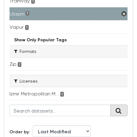
Tramvay
1
Ulaşım
1
Vapur
1
Show Only Popular Tags
Formats
Zip
1
Licenses
Izmir Metropolitan M...
1
Order by