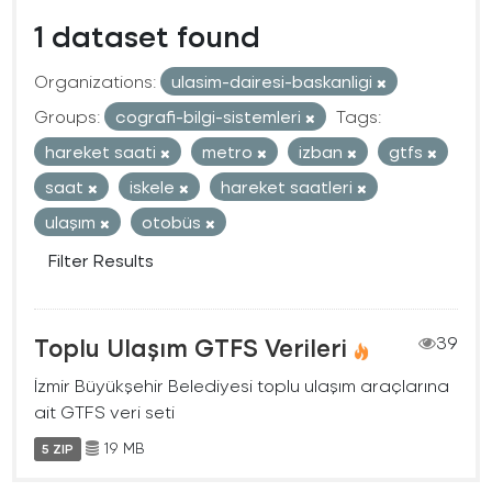
1 dataset found
Organizations:
ulasim-dairesi-baskanligi
Groups:
cografi-bilgi-sistemleri
Tags:
hareket saati
metro
izban
gtfs
saat
iskele
hareket saatleri
ulaşım
otobüs
Filter Results
Toplu Ulaşım GTFS Verileri
39
İzmir Büyükşehir Belediyesi toplu ulaşım araçlarına
ait GTFS veri seti
19 MB
5 ZIP