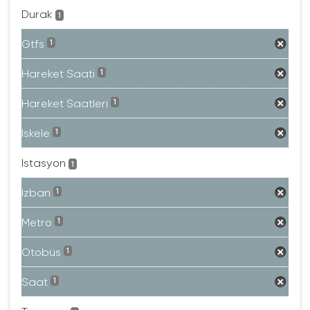
Durak
1
Gtfs
1
Hareket Saati
1
Hareket Saatleri
1
Iskele
1
Istasyon
1
Izban
1
Metro
1
Otobüs
1
Saat
1