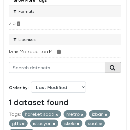
Show More Tags
Formats
Zip
1
Licenses
Izmir Metropolitan M...
1
Order by
1 dataset found
Tags:
hareket saati
metro
izban
gtfs
istasyon
iskele
saat