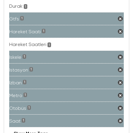
Durak
1
Gtfs
1
Hareket Saati
1
Hareket Saatleri
1
Iskele
1
Istasyon
1
Izban
1
Metro
1
Otobüs
1
Saat
1