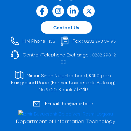
Contact Us
HIM Phone :
Fax :
153
0232 293 39 95
Central/Telephone Exchange :
0232 293 12
00
Mimar Sinan Neighborhood, Kültürpark
Fairground Road (Former Universiade Building)
No:9/20, Konak / İZMİR
E-mail :
him@izmir.bel.tr
Department of Information Technology