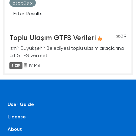
otobüs
Filter Results
Toplu Ulaşım GTFS Verileri
39
İzmir Büyükşehir Belediyesi toplu ulaşım araçlarına
ait GTFS veri seti
19 MB
5 ZIP
User Guide
License
About