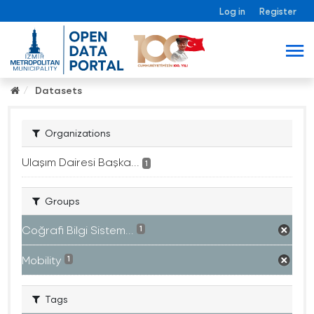
Log in
Register
Datasets
Organizations
Ulaşım Dairesi Başka...
1
Groups
Coğrafi Bilgi Sistem...
1
Mobility
1
Tags