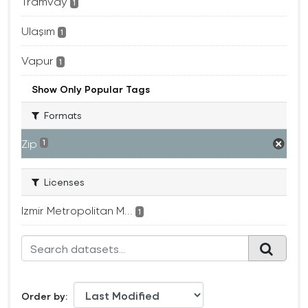
Tramvay
1
Ulaşım
1
Vapur
1
Show Only Popular Tags
Formats
Zip
1
Licenses
Izmir Metropolitan M...
1
Order by