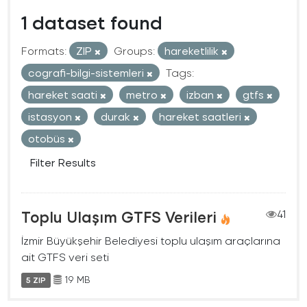
1 dataset found
Formats:
ZIP
Groups:
hareketlilik
cografi-bilgi-sistemleri
Tags:
hareket saati
metro
izban
gtfs
istasyon
durak
hareket saatleri
otobüs
Filter Results
Toplu Ulaşım GTFS Verileri
41
İzmir Büyükşehir Belediyesi toplu ulaşım araçlarına
ait GTFS veri seti
19 MB
5 ZIP