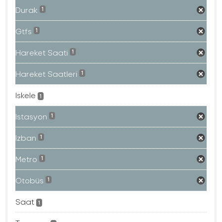
Durak
1
Gtfs
1
Hareket Saati
1
Hareket Saatleri
1
Iskele
1
Istasyon
1
Izban
1
Metro
1
Otobüs
1
Saat
1