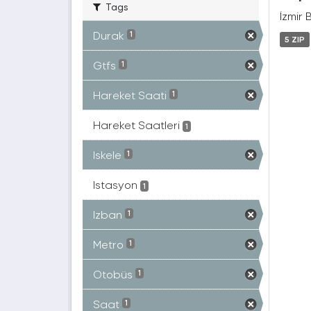
Tags
İzmir 
Durak
1
5 ZIP
Gtfs
1
Hareket Saati
1
Hareket Saatleri
1
Iskele
1
Istasyon
1
Izban
1
Metro
1
Otobüs
1
Saat
1