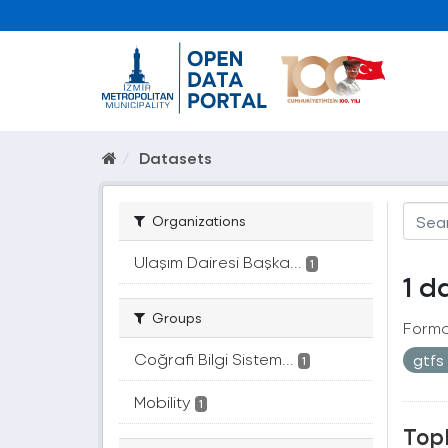
Datasets
Organizations
Ulaşım Dairesi Başka...
1
1 d
Groups
Forma
Coğrafi Bilgi Sistem...
gtfs
1
Mobility
1
Topl