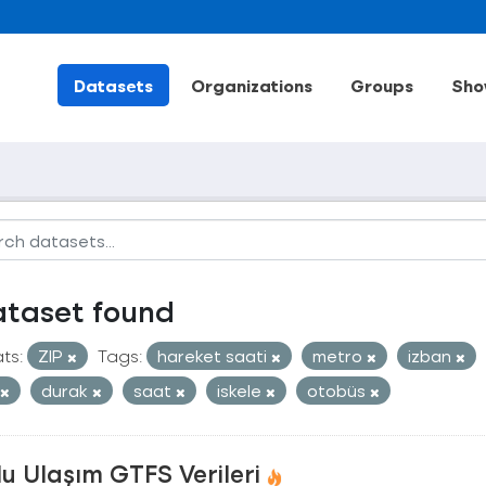
Datasets
Organizations
Groups
Sho
ataset found
ts:
ZIP
Tags:
hareket saati
metro
izban
durak
saat
iskele
otobüs
u Ulaşım GTFS Verileri