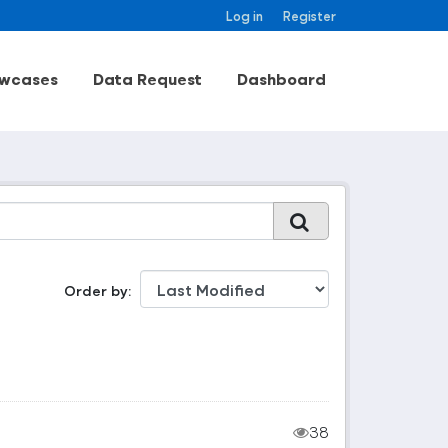
Log in
Register
wcases
Data Request
Dashboard
Order by
38