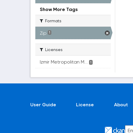
Show More Tags
Formats
Zip
1
Licenses
Izmir Metropolitan M...
1
User Guide
License
About