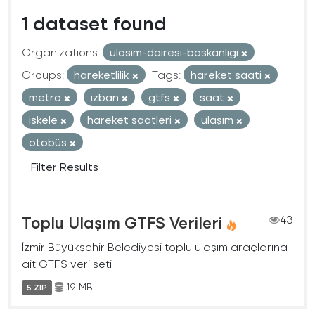
1 dataset found
Organizations:
ulasim-dairesi-baskanligi
Groups:
hareketlilik
Tags:
hareket saati
metro
izban
gtfs
saat
iskele
hareket saatleri
ulaşım
otobüs
Filter Results
Toplu Ulaşım GTFS Verileri
43
İzmir Büyükşehir Belediyesi toplu ulaşım araçlarına
ait GTFS veri seti
19 MB
5 ZIP