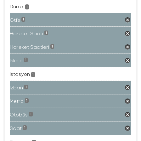
Durak
1
Gtfs
1
Hareket Saati
1
Hareket Saatleri
1
Iskele
1
Istasyon
1
Izban
1
Metro
1
Otobüs
1
Saat
1