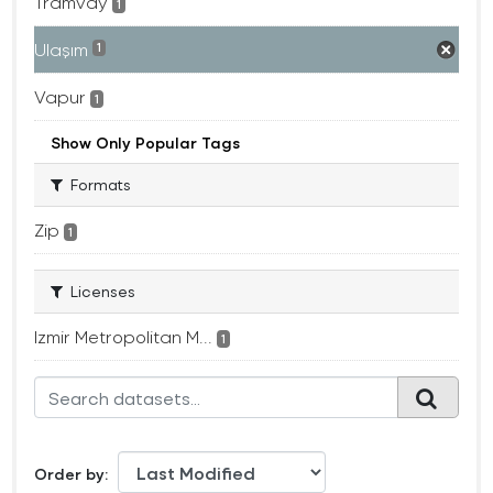
Tramvay
1
Ulaşım
1
Vapur
1
Show Only Popular Tags
Formats
Zip
1
Licenses
Izmir Metropolitan M...
1
Order by