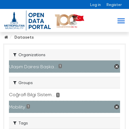
Log in
Register
Datasets
Organizations
Ulaşım Dairesi Başka...
1
Groups
Coğrafi Bilgi Sistem...
1
Mobility
1
Tags