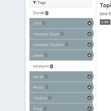
Tags
Topl
Durak
İzmir 
1
5 ZIP
Gtfs
1
Hareket Saati
1
Hareket Saatleri
1
Iskele
1
Istasyon
1
Izban
1
Metro
1
Otobüs
1
Saat
1