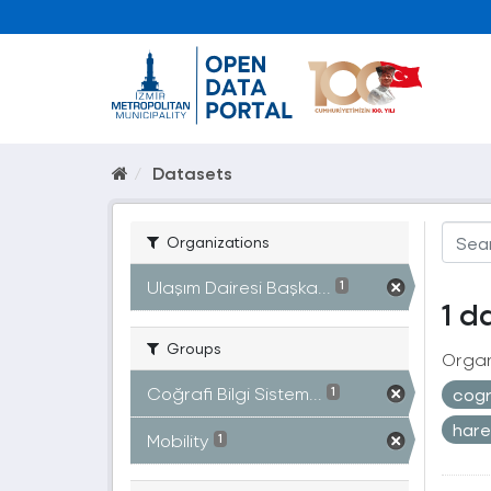
Datasets
Organizations
Ulaşım Dairesi Başka...
1
1 d
Groups
Organ
Coğrafi Bilgi Sistem...
cogr
1
hare
Mobility
1