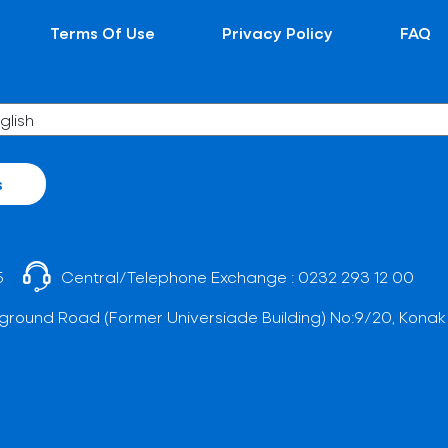
Terms Of Use
Privacy Policy
FAQ
s
5
Central/Telephone Exchange :
0232 293 12 00
ground Road (Former Universiade Building) No:9/20, Konak