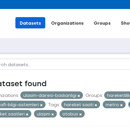
Datasets
Organizations
Groups
Sho
ataset found
izations:
ulasim-dairesi-baskanligi
Groups:
hareketlili
afi-bilgi-sistemleri
Tags:
hareket saati
metro
ket saatleri
ulaşım
otobüs