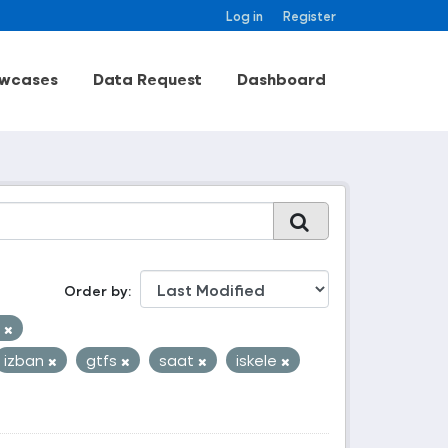
Log in
Register
wcases
Data Request
Dashboard
Order by
k
izban
gtfs
saat
iskele