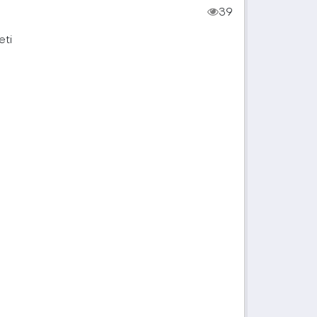
39
eti