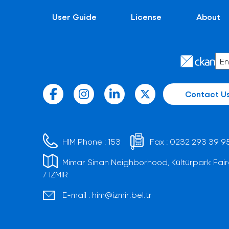
User Guide
License
About
Contact U
HIM Phone :
153
Fax :
0232 293 39 9
Mimar Sinan Neighborhood, Kültürpark Fair
/ İZMİR
E-mail :
him@izmir.bel.tr