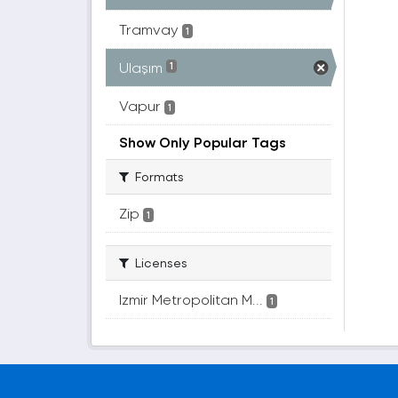
Tramvay
1
Ulaşım
1
Vapur
1
Show Only Popular Tags
Formats
Zip
1
Licenses
Izmir Metropolitan M...
1