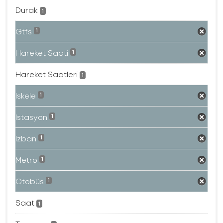
Durak
1
Gtfs
1
Hareket Saati
1
Hareket Saatleri
1
Iskele
1
Istasyon
1
Izban
1
Metro
1
Otobüs
1
Saat
1