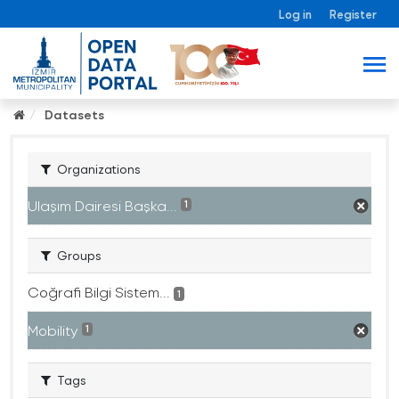
Log in
Register
Datasets
Organizations
Ulaşım Dairesi Başka...
1
Groups
Coğrafi Bilgi Sistem...
1
Mobility
1
Tags