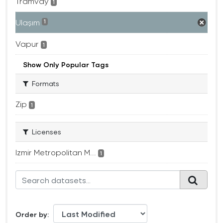
Tramvay
1
Ulaşım
1
Vapur
1
Show Only Popular Tags
Formats
Zip
1
Licenses
Izmir Metropolitan M...
1
Order by