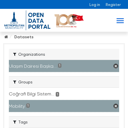
Log in
Register
Datasets
Organizations
Ulaşım Dairesi Başka...
1
Groups
Coğrafi Bilgi Sistem...
1
Mobility
1
Tags