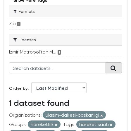
Show More Tags
Formats
Zip
1
Licenses
Izmir Metropolitan M...
1
Order by
1 dataset found
Organizations:
ulasim-dairesi-baskanligi
Groups:
hareketlilik
Tags:
hareket saati