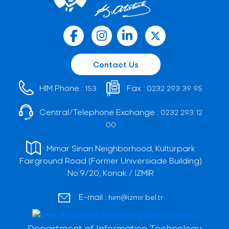
Contact Us
HIM Phone :
Fax :
153
0232 293 39 95
Central/Telephone Exchange :
0232 293 12
00
Mimar Sinan Neighborhood, Kültürpark
Fairground Road (Former Universiade Building)
No:9/20, Konak / İZMİR
E-mail :
him@izmir.bel.tr
Department of Information Technology