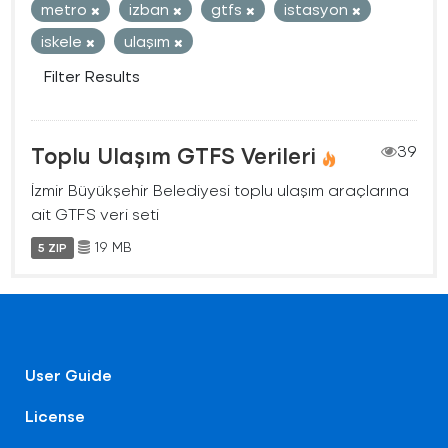
metro
izban
gtfs
istasyon
iskele
ulaşım
Filter Results
Toplu Ulaşım GTFS Verileri
39
İzmir Büyükşehir Belediyesi toplu ulaşım araçlarına
ait GTFS veri seti
19 MB
5 ZIP
User Guide
License