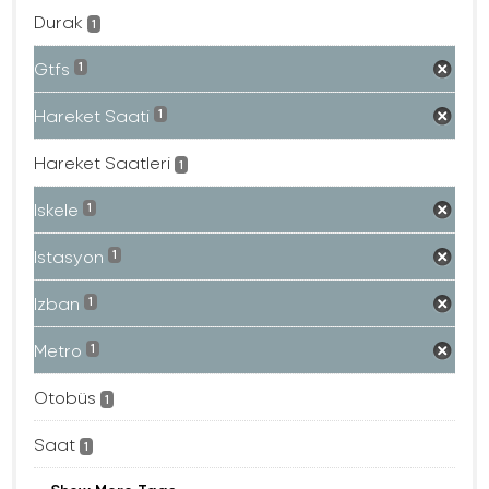
Durak
1
Gtfs
1
Hareket Saati
1
Hareket Saatleri
1
Iskele
1
Istasyon
1
Izban
1
Metro
1
Otobüs
1
Saat
1