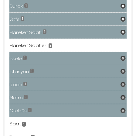
Durak
1
Gtfs
1
Hareket Saati
1
Hareket Saatleri
1
Iskele
1
Istasyon
1
Izban
1
Metro
1
Otobüs
1
Saat
1