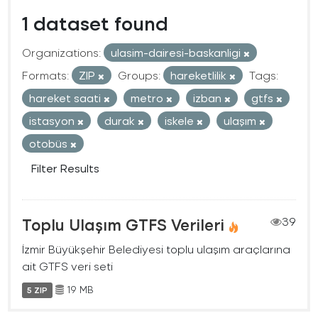
1 dataset found
Organizations:
ulasim-dairesi-baskanligi
Formats:
ZIP
Groups:
hareketlilik
Tags:
hareket saati
metro
izban
gtfs
istasyon
durak
iskele
ulaşım
otobüs
Filter Results
Toplu Ulaşım GTFS Verileri
39
İzmir Büyükşehir Belediyesi toplu ulaşım araçlarına
ait GTFS veri seti
19 MB
5 ZIP