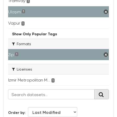
Tramvay
1
Ulaşım
1
Vapur
1
Show Only Popular Tags
Formats
Zip
1
Licenses
Izmir Metropolitan M...
1
Order by