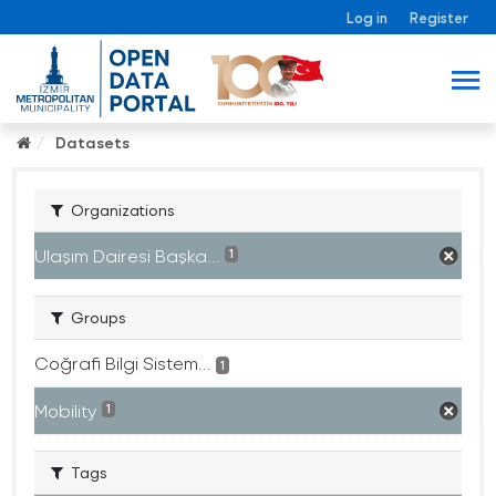
Log in
Register
Datasets
Organizations
Ulaşım Dairesi Başka...
1
Groups
Coğrafi Bilgi Sistem...
1
Mobility
1
Tags