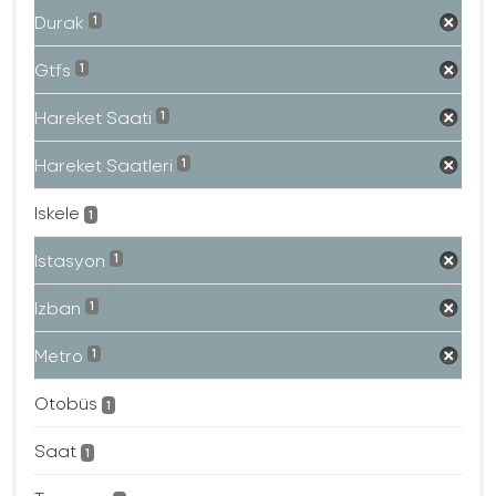
Durak
1
Gtfs
1
Hareket Saati
1
Hareket Saatleri
1
Iskele
1
Istasyon
1
Izban
1
Metro
1
Otobüs
1
Saat
1