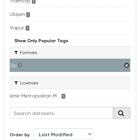
Tramvay
1
Ulaşım
1
Vapur
1
Show Only Popular Tags
Formats
Zip
1
Licenses
Izmir Metropolitan M...
1
Order by