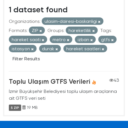
1 dataset found
Organizations:
ulasim-dairesi-baskanligi
Formats:
ZIP
Groups:
hareketlilik
Tags:
hareket saati
metro
izban
gtfs
istasyon
durak
hareket saatleri
Filter Results
Toplu Ulaşım GTFS Verileri
43
İzmir Büyükşehir Belediyesi toplu ulaşım araçlarına
ait GTFS veri seti
19 MB
5 ZIP