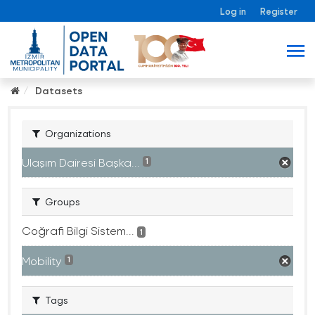
Log in
Register
Datasets
Organizations
Ulaşım Dairesi Başka...
1
Groups
Coğrafi Bilgi Sistem...
1
Mobility
1
Tags