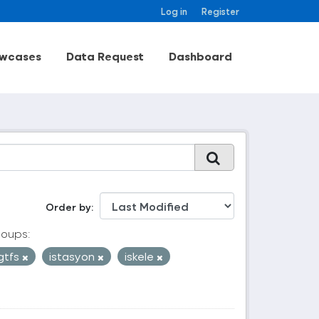
Log in
Register
wcases
Data Request
Dashboard
Order by
oups:
gtfs
istasyon
iskele