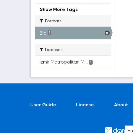
Show More Tags
Formats
Zip
1
Licenses
Izmir Metropolitan M...
1
User Guide
License
About