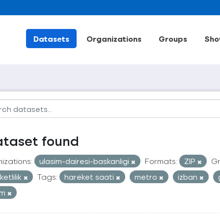
Datasets
Organizations
Groups
Sho
ataset found
izations:
ulasim-dairesi-baskanligi
Formats:
ZIP
Gr
etlilik
Tags:
hareket saati
metro
izban
ım