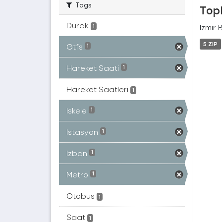
Tags
Topl
Durak
İzmir 
1
5 ZIP
Gtfs
1
Hareket Saati
1
Hareket Saatleri
1
Iskele
1
Istasyon
1
Izban
1
Metro
1
Otobüs
1
Saat
1