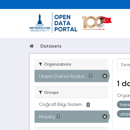
Datasets
Organizations
Ulaşım Dairesi Başka...
1
1 d
Groups
Organ
Coğrafi Bilgi Sistem...
harek
1
ulaş
Mobility
1