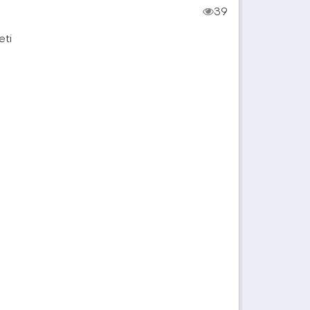
39
eti