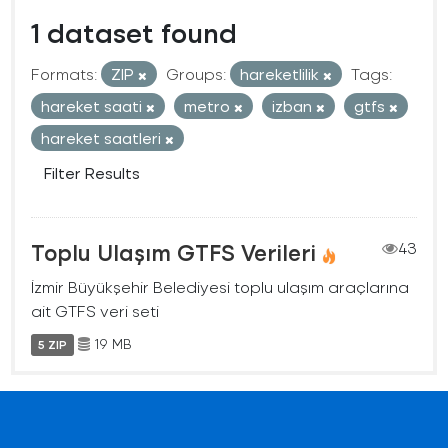
1 dataset found
Formats:
ZIP
Groups:
hareketlilik
Tags:
hareket saati
metro
izban
gtfs
hareket saatleri
Filter Results
Toplu Ulaşım GTFS Verileri
43
İzmir Büyükşehir Belediyesi toplu ulaşım araçlarına
ait GTFS veri seti
19 MB
5 ZIP