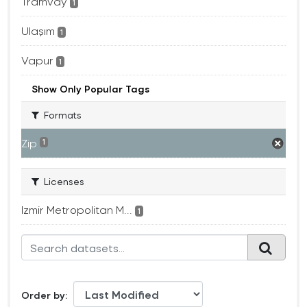
Tramvay
1
Ulaşım
1
Vapur
1
Show Only Popular Tags
Formats
Zip
1
Licenses
Izmir Metropolitan M...
1
Order by