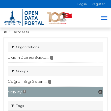
Log in
Register
Datasets
Organizations
Ulaşım Dairesi Başka...
1
Groups
Coğrafi Bilgi Sistem...
1
Mobility
1
Tags