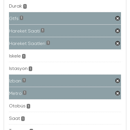
Durak
1
Gtfs
1
Hareket Saati
1
Hareket Saatleri
1
Iskele
1
Istasyon
1
Izban
1
Metro
1
Otobüs
1
Saat
1