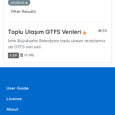
otobüs
Filter Results
Toplu Ulaşım GTFS Verileri
39
İzmir Büyükşehir Belediyesi toplu ulaşım araçlarına
ait GTFS veri seti
19 MB
5 ZIP
User Guide
License
About