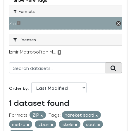
Show More Tags
Formats
Zip
1
Licenses
Izmir Metropolitan M...
1
Order by
1 dataset found
Formats:
ZIP
Tags:
hareket saati
metro
izban
iskele
saat