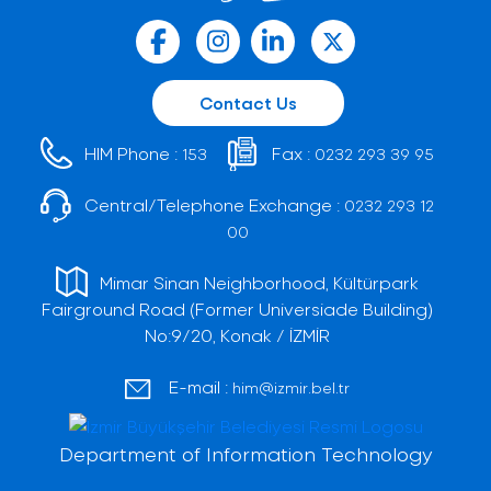
Contact Us
HIM Phone :
Fax :
153
0232 293 39 95
Central/Telephone Exchange :
0232 293 12
00
Mimar Sinan Neighborhood, Kültürpark
Fairground Road (Former Universiade Building)
No:9/20, Konak / İZMİR
E-mail :
him@izmir.bel.tr
Department of Information Technology