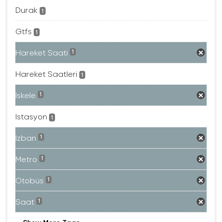
Durak
1
Gtfs
1
Hareket Saati
1
Hareket Saatleri
1
Iskele
1
Istasyon
1
Izban
1
Metro
1
Otobüs
1
Saat
1