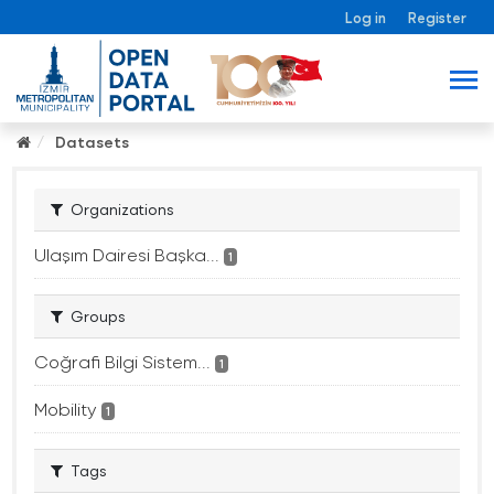
Log in
Register
Datasets
Organizations
Ulaşım Dairesi Başka...
1
Groups
Coğrafi Bilgi Sistem...
1
Mobility
1
Tags