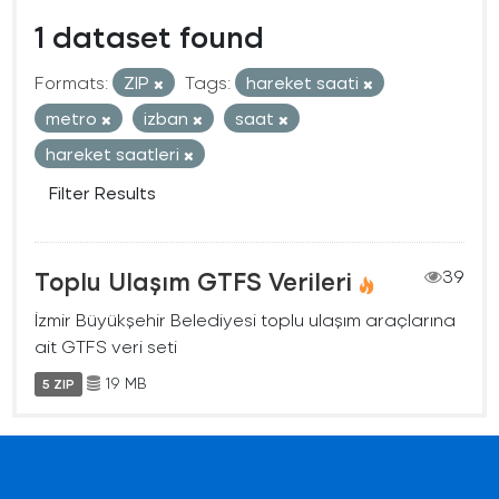
1 dataset found
Formats:
ZIP
Tags:
hareket saati
metro
izban
saat
hareket saatleri
Filter Results
Toplu Ulaşım GTFS Verileri
39
İzmir Büyükşehir Belediyesi toplu ulaşım araçlarına
ait GTFS veri seti
19 MB
5 ZIP