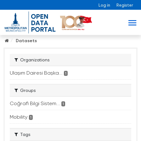
Log in
Register
Datasets
Organizations
Ulaşım Dairesi Başka...
1
Groups
Coğrafi Bilgi Sistem...
1
Mobility
1
Tags