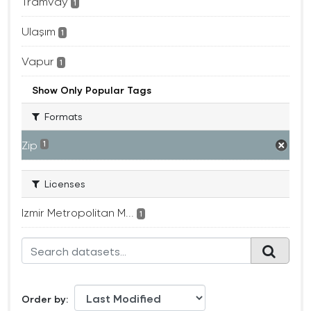
Tramvay
1
Ulaşım
1
Vapur
1
Show Only Popular Tags
Formats
Zip
1
Licenses
Izmir Metropolitan M...
1
Order by