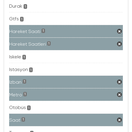
Durak
1
Gtfs
1
Hareket Saati
1
Hareket Saatleri
1
Iskele
1
Istasyon
1
Izban
1
Metro
1
Otobüs
1
Saat
1