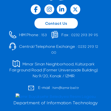
Contact Us
HIM Phone :
Fax :
153
0232 293 39 95
Central/Telephone Exchange :
0232 293 12
00
Mimar Sinan Neighborhood, Kültürpark
Fairground Road (Former Universiade Building)
No:9/20, Konak / İZMİR
E-mail :
him@izmir.bel.tr
Department of Information Technology