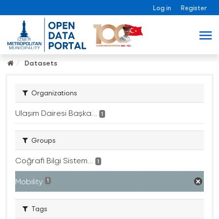
Log in
Register
Datasets
Organizations
Ulaşım Dairesi Başka...
1
Groups
Coğrafi Bilgi Sistem...
1
Mobility
1
Tags