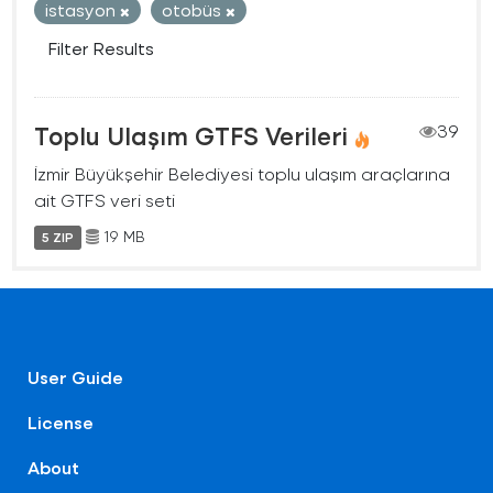
istasyon
otobüs
Filter Results
Toplu Ulaşım GTFS Verileri
39
İzmir Büyükşehir Belediyesi toplu ulaşım araçlarına
ait GTFS veri seti
19 MB
5 ZIP
User Guide
License
About