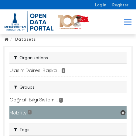
Log in
Register
Datasets
Organizations
Ulaşım Dairesi Başka...
1
Groups
Coğrafi Bilgi Sistem...
1
Mobility
1
Tags