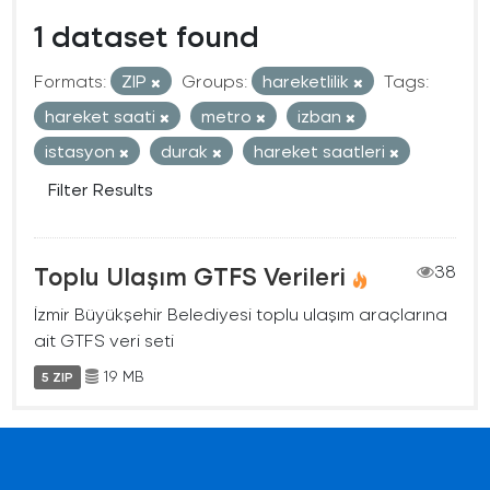
1 dataset found
Formats:
ZIP
Groups:
hareketlilik
Tags:
hareket saati
metro
izban
istasyon
durak
hareket saatleri
Filter Results
Toplu Ulaşım GTFS Verileri
38
İzmir Büyükşehir Belediyesi toplu ulaşım araçlarına
ait GTFS veri seti
19 MB
5 ZIP