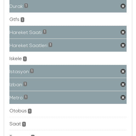
Durak
1
Gtfs
1
Hareket Saati
1
Hareket Saatleri
1
Iskele
1
Istasyon
1
Izban
1
Metro
1
Otobüs
1
Saat
1