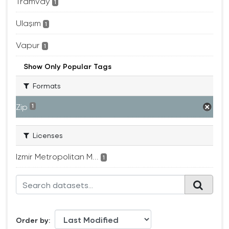
Tramvay
1
Ulaşım
1
Vapur
1
Show Only Popular Tags
Formats
Zip
1
Licenses
Izmir Metropolitan M...
1
Order by