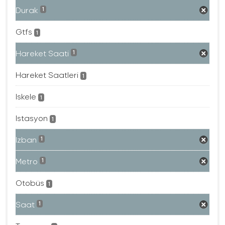
Durak
1
Gtfs
1
Hareket Saati
1
Hareket Saatleri
1
Iskele
1
Istasyon
1
Izban
1
Metro
1
Otobüs
1
Saat
1