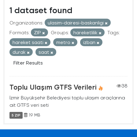
1 dataset found
Organizations:
ulasim-dairesi-baskanligi
Formats:
ZIP
Groups:
hareketlilik
Tags:
hareket saati
metro
izban
durak
saat
Filter Results
Toplu Ulaşım GTFS Verileri
38
İzmir Büyükşehir Belediyesi toplu ulaşım araçlarına
ait GTFS veri seti
19 MB
5 ZIP