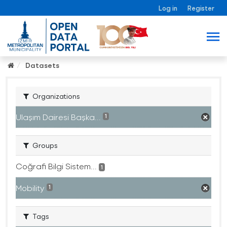
Log in
Register
Datasets
Organizations
Ulaşım Dairesi Başka...
1
Groups
Coğrafi Bilgi Sistem...
1
Mobility
1
Tags