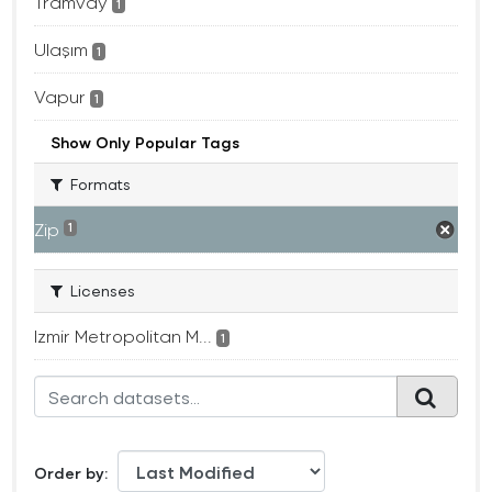
Tramvay
1
Ulaşım
1
Vapur
1
Show Only Popular Tags
Formats
Zip
1
Licenses
Izmir Metropolitan M...
1
Order by