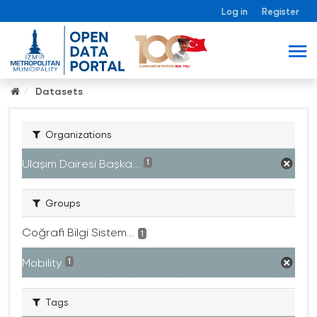
Log in
Register
Datasets
Organizations
Ulaşım Dairesi Başka...
1
Groups
Coğrafi Bilgi Sistem...
1
Mobility
1
Tags