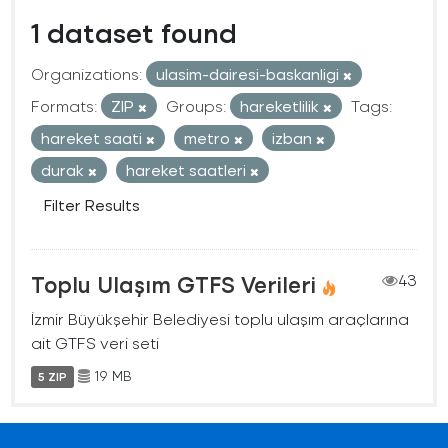
1 dataset found
Organizations:
ulasim-dairesi-baskanligi
Formats:
ZIP
Groups:
hareketlilik
Tags:
hareket saati
metro
izban
durak
hareket saatleri
Filter Results
Toplu Ulaşım GTFS Verileri
43
İzmir Büyükşehir Belediyesi toplu ulaşım araçlarına
ait GTFS veri seti
19 MB
5 ZIP