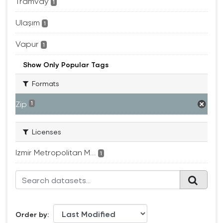
Tramvay
1
Ulaşım
1
Vapur
1
Show Only Popular Tags
Formats
Zip
1
Licenses
Izmir Metropolitan M...
1
Order by