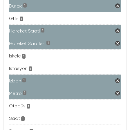
Durak
1
Gtfs
1
Hareket Saati
1
Hareket Saatleri
1
Iskele
1
Istasyon
1
Izban
1
Metro
1
Otobüs
1
Saat
1