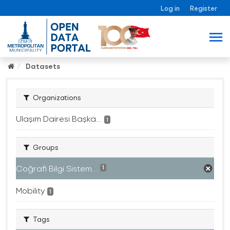
Log in
Register
Datasets
Organizations
Ulaşım Dairesi Başka...
1
Groups
Coğrafi Bilgi Sistem...
1
Mobility
1
Tags