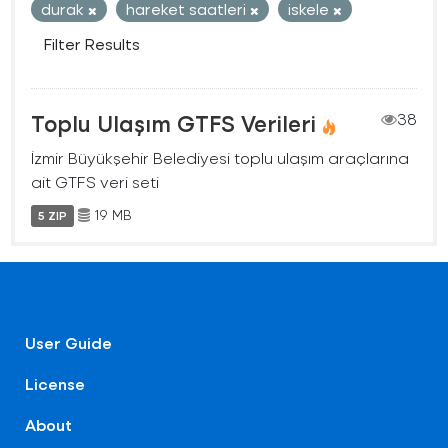
durak
hareket saatleri
iskele
Filter Results
Toplu Ulaşım GTFS Verileri
38
İzmir Büyükşehir Belediyesi toplu ulaşım araçlarına
ait GTFS veri seti
19 MB
5 ZIP
User Guide
License
About