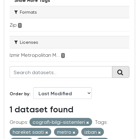
Show More Tags
Formats
Zip
1
Licenses
Izmir Metropolitan M...
1
Order by
1 dataset found
Groups:
cografi-bilgi-sistemleri
Tags:
hareket saati
metro
izban