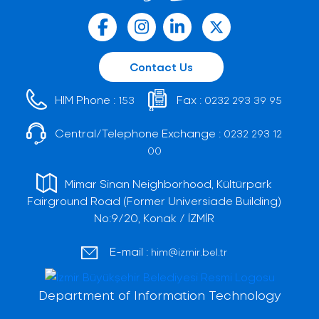
Contact Us
HIM Phone :
Fax :
153
0232 293 39 95
Central/Telephone Exchange :
0232 293 12
00
Mimar Sinan Neighborhood, Kültürpark
Fairground Road (Former Universiade Building)
No:9/20, Konak / İZMİR
E-mail :
him@izmir.bel.tr
Department of Information Technology