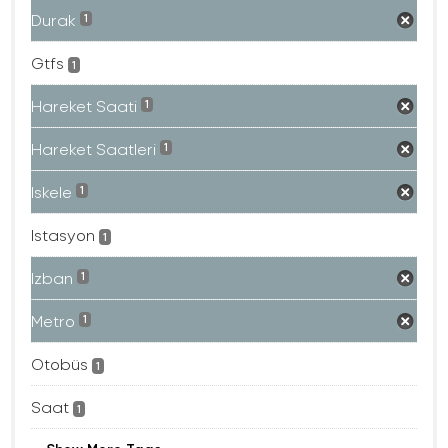
Durak
1
Gtfs
1
Hareket Saati
1
Hareket Saatleri
1
Iskele
1
Istasyon
1
Izban
1
Metro
1
Otobüs
1
Saat
1