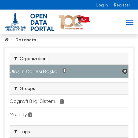
Log in
Register
Datasets
Organizations
Ulaşım Dairesi Başka...
1
Groups
Coğrafi Bilgi Sistem...
1
Mobility
1
Tags