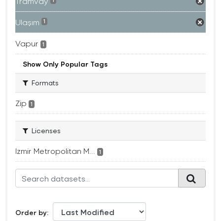
Tramvay
1
Ulaşım
1
Vapur
1
Show Only Popular Tags
Formats
Zip
1
Licenses
Izmir Metropolitan M...
1
Order by