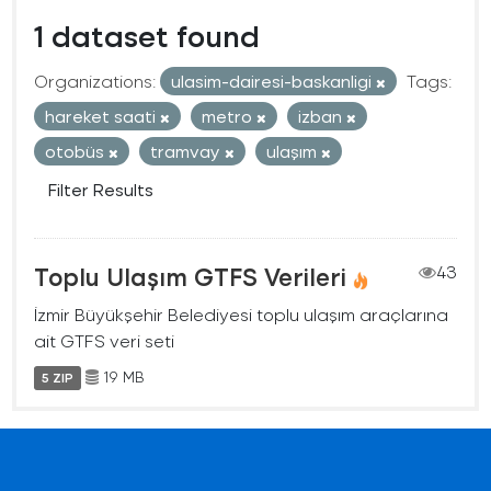
1 dataset found
Organizations:
ulasim-dairesi-baskanligi
Tags:
hareket saati
metro
izban
otobüs
tramvay
ulaşım
Filter Results
Toplu Ulaşım GTFS Verileri
43
İzmir Büyükşehir Belediyesi toplu ulaşım araçlarına
ait GTFS veri seti
19 MB
5 ZIP