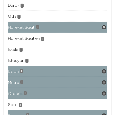
Durak
1
Gtfs
1
Hareket Saati
1
Hareket Saatleri
1
Iskele
1
Istasyon
1
Izban
1
Metro
1
Otobüs
1
Saat
1