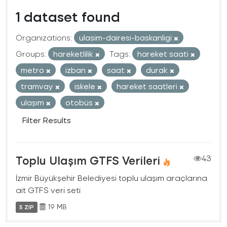
1 dataset found
Organizations:
ulasim-dairesi-baskanligi
Groups:
hareketlilik
Tags:
hareket saati
metro
izban
saat
durak
tramvay
iskele
hareket saatleri
ulaşım
otobüs
Filter Results
Toplu Ulaşım GTFS Verileri
43
İzmir Büyükşehir Belediyesi toplu ulaşım araçlarına
ait GTFS veri seti
19 MB
5 ZIP