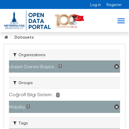
Log in
Register
Datasets
Organizations
Ulaşım Dairesi Başka...
1
Groups
Coğrafi Bilgi Sistem...
1
Mobility
1
Tags