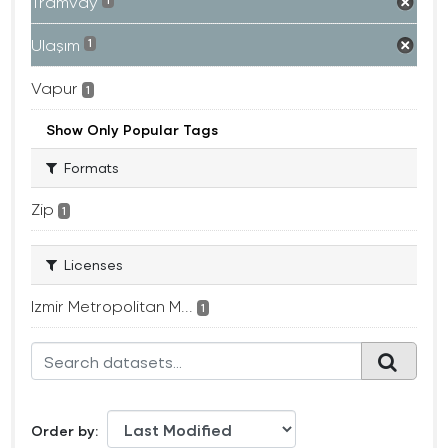
Tramvay
1
Ulaşım
1
Vapur
1
Show Only Popular Tags
Formats
Zip
1
Licenses
Izmir Metropolitan M...
1
Order by