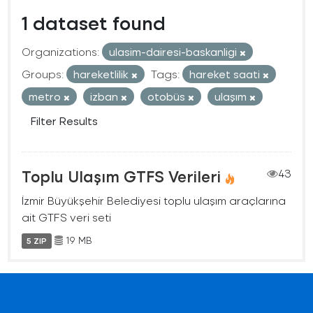
1 dataset found
Organizations:
ulasim-dairesi-baskanligi
Groups:
hareketlilik
Tags:
hareket saati
metro
izban
otobüs
ulaşım
Filter Results
Toplu Ulaşım GTFS Verileri
43
İzmir Büyükşehir Belediyesi toplu ulaşım araçlarına
ait GTFS veri seti
19 MB
5 ZIP