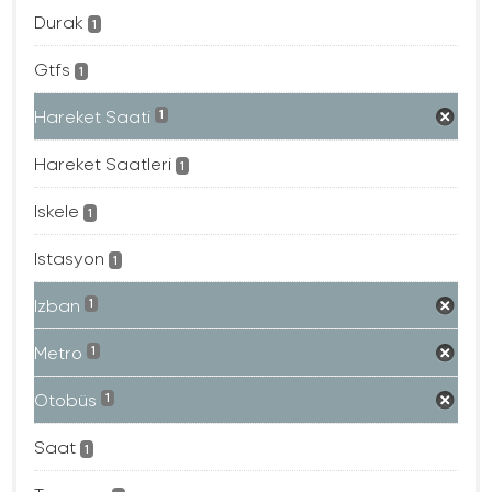
Durak
1
Gtfs
1
Hareket Saati
1
Hareket Saatleri
1
Iskele
1
Istasyon
1
Izban
1
Metro
1
Otobüs
1
Saat
1