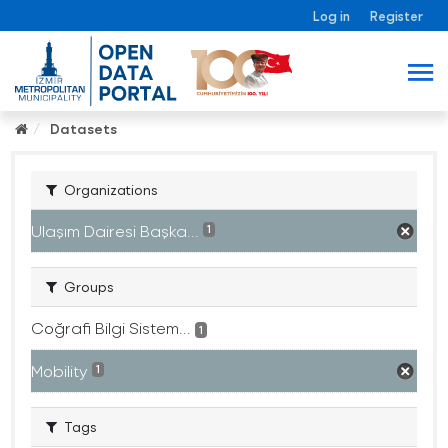
Log in
Register
Datasets
Organizations
Ulaşım Dairesi Başka...
1
Groups
Coğrafi Bilgi Sistem...
1
Mobility
1
Tags