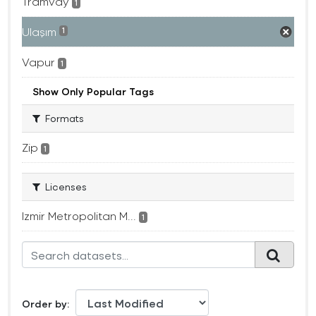
Tramvay
1
Ulaşım
1
Vapur
1
Show Only Popular Tags
Formats
Zip
1
Licenses
Izmir Metropolitan M...
1
Order by