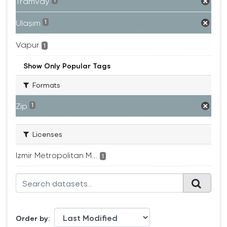
Tramvay
1
Ulaşım
1
Vapur
1
Show Only Popular Tags
Formats
Zip
1
Licenses
Izmir Metropolitan M...
1
Order by