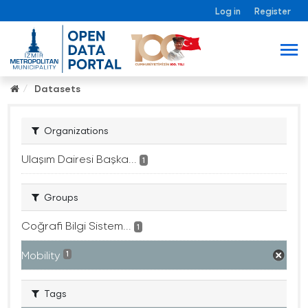
Log in
Register
Datasets
Organizations
Ulaşım Dairesi Başka...
1
Groups
Coğrafi Bilgi Sistem...
1
Mobility
1
Tags