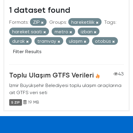
1 dataset found
Formats:
ZIP
Groups:
hareketlilik
Tags:
hareket saati
metro
izban
durak
tramvay
ulaşım
otobüs
Filter Results
Toplu Ulaşım GTFS Verileri
43
İzmir Büyükşehir Belediyesi toplu ulaşım araçlarına
ait GTFS veri seti
19 MB
5 ZIP