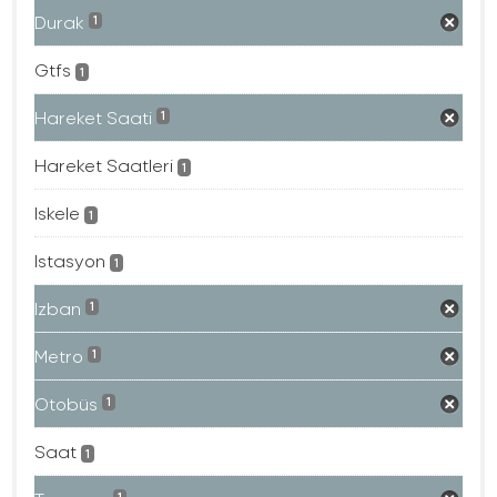
Durak
1
Gtfs
1
Hareket Saati
1
Hareket Saatleri
1
Iskele
1
Istasyon
1
Izban
1
Metro
1
Otobüs
1
Saat
1