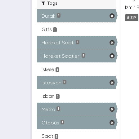
Tags
İzmir 
Durak
1
5 ZIP
Gtfs
1
Hareket Saati
1
Hareket Saatleri
1
Iskele
1
Istasyon
1
Izban
1
Metro
1
Otobüs
1
Saat
1