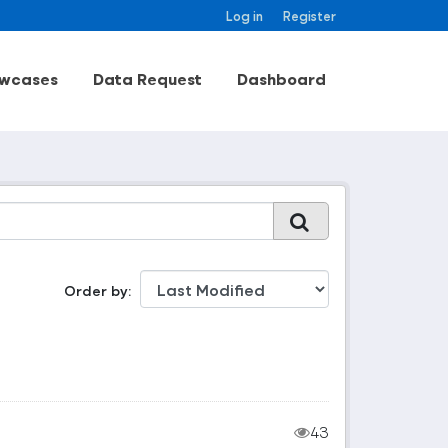
Log in
Register
wcases
Data Request
Dashboard
Order by
43