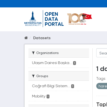
Datasets
Organizations
Ulaşım Dairesi Başka...
1
1 d
Groups
Tags:
Coğrafi Bilgi Sistem...
hare
1
Mobility
1
Topl