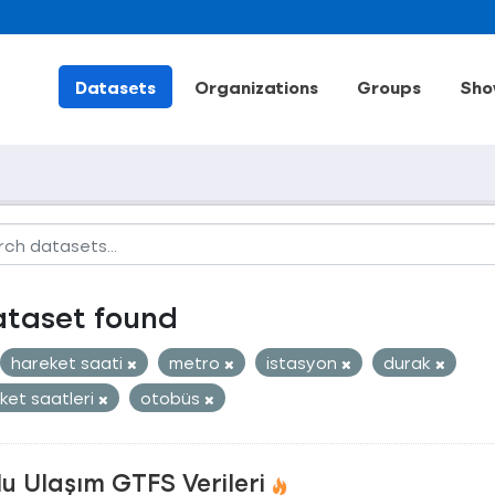
Datasets
Organizations
Groups
Sho
ataset found
hareket saati
metro
istasyon
durak
ket saatleri
otobüs
u Ulaşım GTFS Verileri