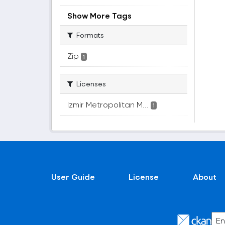
Show More Tags
Formats
Zip
1
Licenses
Izmir Metropolitan M...
1
User Guide
License
About