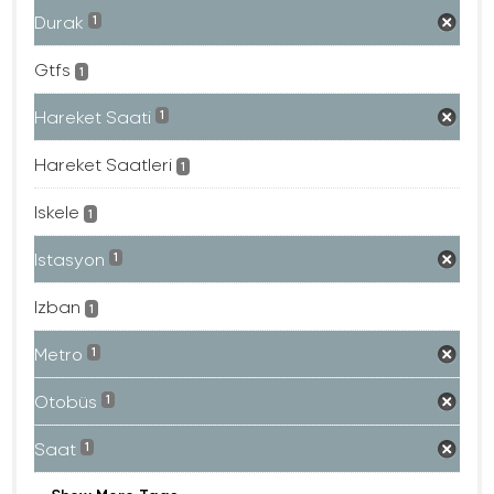
Durak
1
Gtfs
1
Hareket Saati
1
Hareket Saatleri
1
Iskele
1
Istasyon
1
Izban
1
Metro
1
Otobüs
1
Saat
1