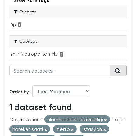
Show More Tags
Formats
Zip
1
Licenses
Izmir Metropolitan M...
1
Order by
1 dataset found
Organizations:
ulasim-dairesi-baskanligi
Tags:
hareket saati
metro
istasyon