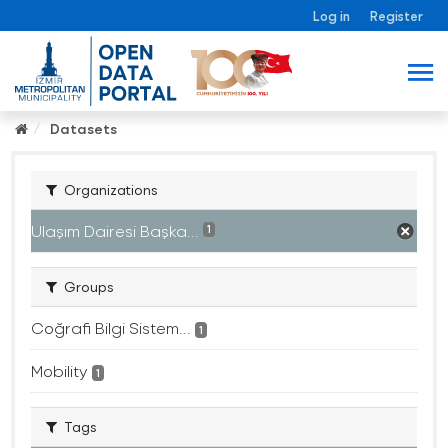
Log in
Register
Datasets
Organizations
Ulaşım Dairesi Başka...
1
Groups
Coğrafi Bilgi Sistem...
1
Mobility
1
Tags