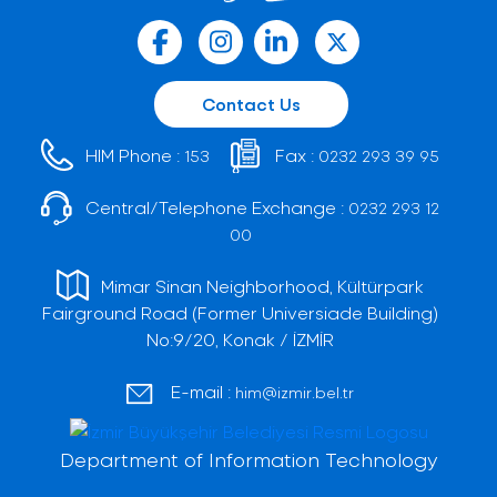
Contact Us
HIM Phone :
Fax :
153
0232 293 39 95
Central/Telephone Exchange :
0232 293 12
00
Mimar Sinan Neighborhood, Kültürpark
Fairground Road (Former Universiade Building)
No:9/20, Konak / İZMİR
E-mail :
him@izmir.bel.tr
Department of Information Technology