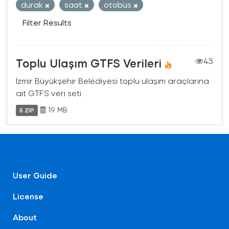
durak
saat
otobüs
Filter Results
Toplu Ulaşım GTFS Verileri
43
İzmir Büyükşehir Belediyesi toplu ulaşım araçlarına
ait GTFS veri seti
19 MB
5 ZIP
User Guide
License
About