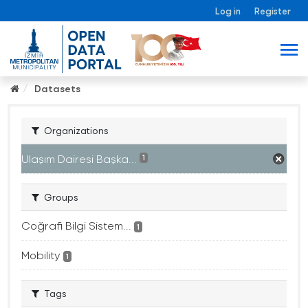
Log in
Register
Datasets
Organizations
Ulaşım Dairesi Başka...
1
Groups
Coğrafi Bilgi Sistem...
1
Mobility
1
Tags