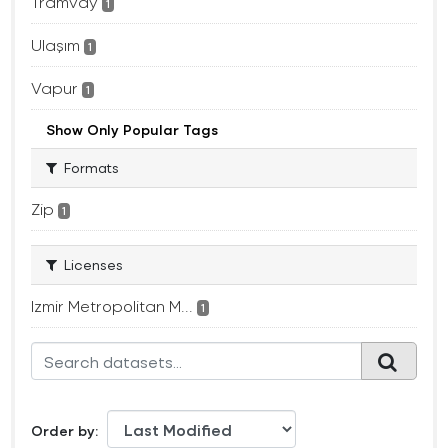
Tramvay
1
Ulaşım
1
Vapur
1
Show Only Popular Tags
Formats
Zip
1
Licenses
Izmir Metropolitan M...
1
Order by