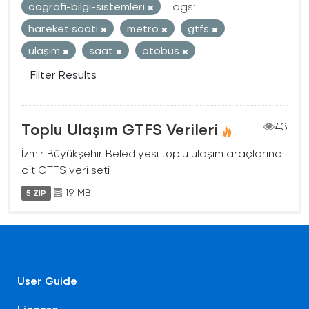
cografi-bilgi-sistemleri
Tags:
hareket saati
metro
gtfs
ulaşım
saat
otobüs
Filter Results
Toplu Ulaşım GTFS Verileri
43
İzmir Büyükşehir Belediyesi toplu ulaşım araçlarına
ait GTFS veri seti
19 MB
5 ZIP
User Guide
License