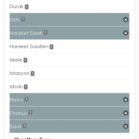
Durak
1
Gtfs
1
Hareket Saati
1
Hareket Saatleri
1
Iskele
1
Istasyon
1
Izban
1
Metro
1
Otobüs
1
Saat
1