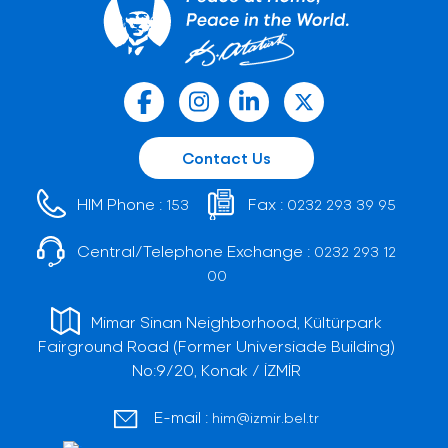
Contact Us
HIM Phone :
Fax :
153
0232 293 39 95
Central/Telephone Exchange :
0232 293 12
00
Mimar Sinan Neighborhood, Kültürpark
Fairground Road (Former Universiade Building)
No:9/20, Konak / İZMİR
E-mail :
him@izmir.bel.tr