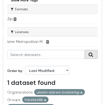
Show More Tags
Formats
Zip
1
Licenses
Izmir Metropolitan M...
1
Order by
1 dataset found
Organizations:
ulasim-dairesi-baskanligi
Groups:
hareketlilik