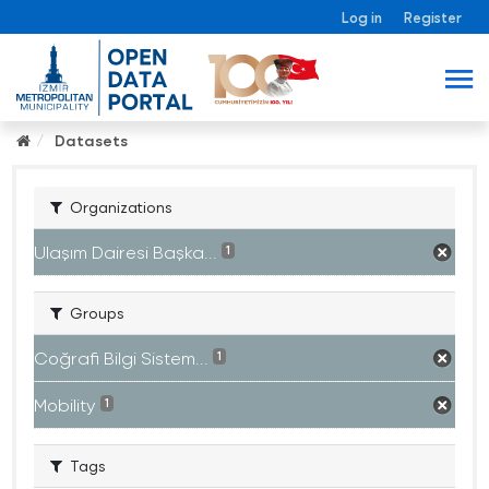
Log in
Register
Datasets
Organizations
Ulaşım Dairesi Başka...
1
Groups
Coğrafi Bilgi Sistem...
1
Mobility
1
Tags