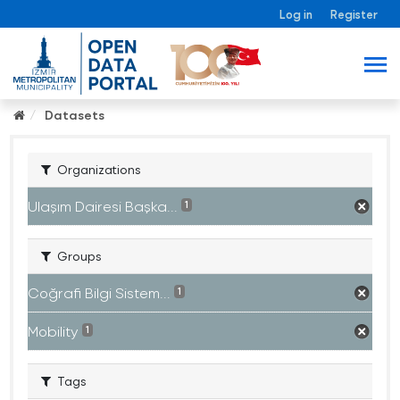
Log in
Register
Datasets
Organizations
Ulaşım Dairesi Başka...
1
Groups
Coğrafi Bilgi Sistem...
1
Mobility
1
Tags