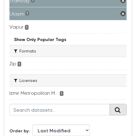
Tramvay
1
Ulaşım
1
Vapur
1
Show Only Popular Tags
Formats
Zip
1
Licenses
Izmir Metropolitan M...
1
Order by