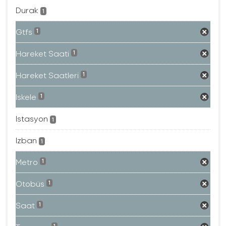
Durak
1
Gtfs
1
Hareket Saati
1
Hareket Saatleri
1
Iskele
1
Istasyon
1
Izban
1
Metro
1
Otobüs
1
Saat
1