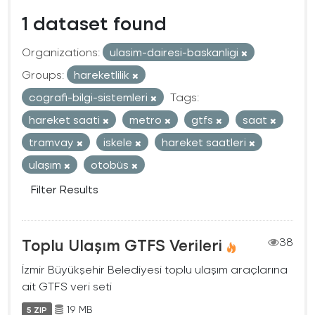
1 dataset found
Organizations:
ulasim-dairesi-baskanligi
Groups:
hareketlilik
cografi-bilgi-sistemleri
Tags:
hareket saati
metro
gtfs
saat
tramvay
iskele
hareket saatleri
ulaşım
otobüs
Filter Results
Toplu Ulaşım GTFS Verileri
38
İzmir Büyükşehir Belediyesi toplu ulaşım araçlarına
ait GTFS veri seti
19 MB
5 ZIP