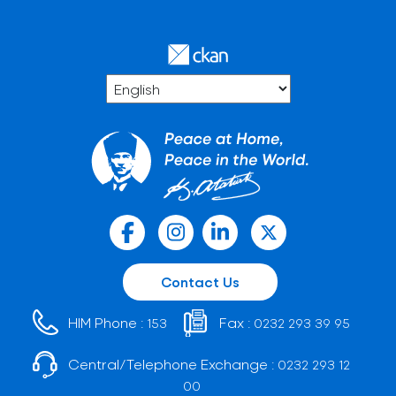
Contact Us
HIM Phone :
Fax :
153
0232 293 39 95
Central/Telephone Exchange :
0232 293 12
00