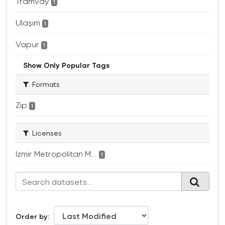
Tramvay
1
Ulaşım
1
Vapur
1
Show Only Popular Tags
Formats
Zip
1
Licenses
Izmir Metropolitan M...
1
Order by