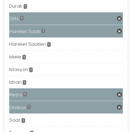
Durak
1
Gtfs
1
Hareket Saati
1
Hareket Saatleri
1
Iskele
1
Istasyon
1
Izban
1
Metro
1
Otobüs
1
Saat
1