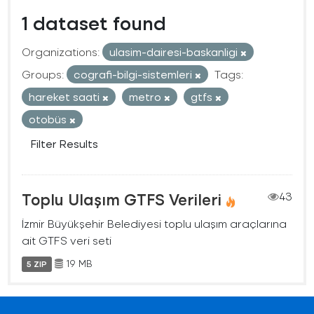
1 dataset found
Organizations:
ulasim-dairesi-baskanligi
Groups:
cografi-bilgi-sistemleri
Tags:
hareket saati
metro
gtfs
otobüs
Filter Results
Toplu Ulaşım GTFS Verileri
43
İzmir Büyükşehir Belediyesi toplu ulaşım araçlarına
ait GTFS veri seti
19 MB
5 ZIP