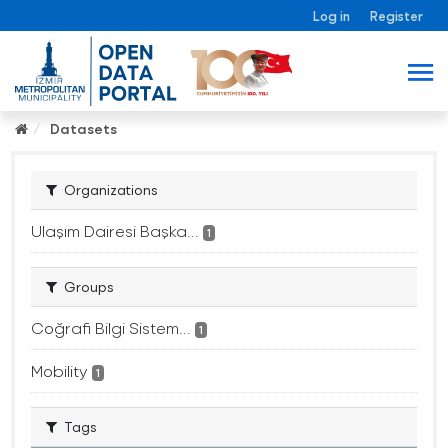
Log in
Register
Datasets
Organizations
Ulaşım Dairesi Başka...
1
Groups
Coğrafi Bilgi Sistem...
1
Mobility
1
Tags