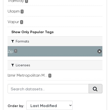
Tramvay
1
Ulaşım
1
Vapur
1
Show Only Popular Tags
Formats
Zip
1
Licenses
Izmir Metropolitan M...
1
Order by