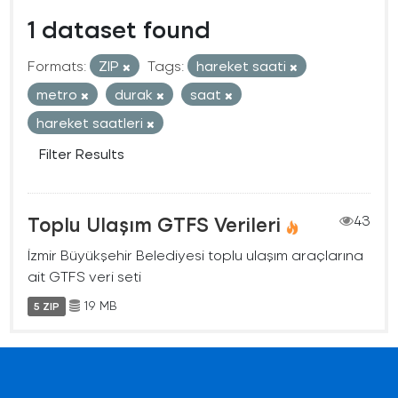
1 dataset found
Formats:
ZIP
Tags:
hareket saati
metro
durak
saat
hareket saatleri
Filter Results
Toplu Ulaşım GTFS Verileri
43
İzmir Büyükşehir Belediyesi toplu ulaşım araçlarına
ait GTFS veri seti
19 MB
5 ZIP