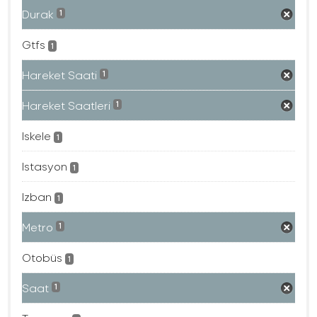
Durak
1
Gtfs
1
Hareket Saati
1
Hareket Saatleri
1
Iskele
1
Istasyon
1
Izban
1
Metro
1
Otobüs
1
Saat
1