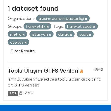
1 dataset found
Organizations:
ulasim-dairesi-baskanligi
Groups:
hareketlilik
Tags:
hareket saati
metro
istasyon
durak
saat
otobüs
Filter Results
Toplu Ulaşım GTFS Verileri
43
İzmir Büyükşehir Belediyesi toplu ulaşım araçlarına
ait GTFS veri seti
19 MB
5 ZIP