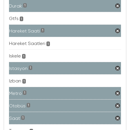
Durak
1
Gtfs
1
Hareket Saati
1
Hareket Saatleri
1
Iskele
1
Istasyon
1
Izban
1
Metro
1
Otobüs
1
Saat
1