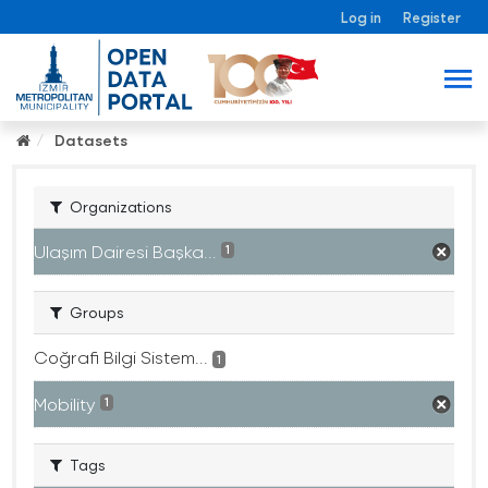
Log in
Register
Datasets
Organizations
Ulaşım Dairesi Başka...
1
Groups
Coğrafi Bilgi Sistem...
1
Mobility
1
Tags