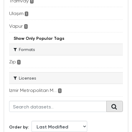
Tramvay
1
Ulaşım
1
Vapur
1
Show Only Popular Tags
Formats
Zip
1
Licenses
Izmir Metropolitan M...
1
Order by