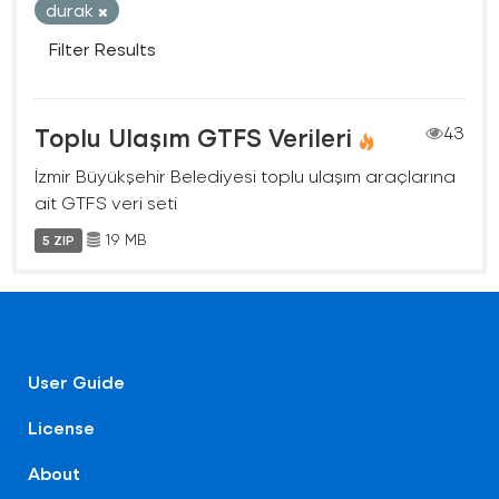
durak
Filter Results
Toplu Ulaşım GTFS Verileri
43
İzmir Büyükşehir Belediyesi toplu ulaşım araçlarına
ait GTFS veri seti
19 MB
5 ZIP
User Guide
License
About