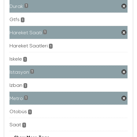
Durak
1
Gtfs
1
Hareket Saati
1
Hareket Saatleri
1
Iskele
1
Istasyon
1
Izban
1
Metro
1
Otobüs
1
Saat
1