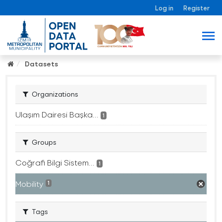
Log in
Register
Datasets
Organizations
Ulaşım Dairesi Başka...
1
Groups
Coğrafi Bilgi Sistem...
1
Mobility
1
Tags