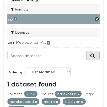
Show More Tags
Formats
Zip
1
Licenses
Izmir Metropolitan M...
1
Order by
1 dataset found
Formats:
ZIP
Groups:
hareketlilik
Tags:
hareket saati
metro
istasyon