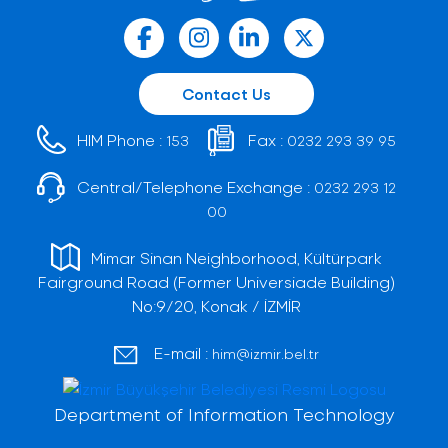
Contact Us
HIM Phone :
Fax :
153
0232 293 39 95
Central/Telephone Exchange :
0232 293 12
00
Mimar Sinan Neighborhood, Kültürpark
Fairground Road (Former Universiade Building)
No:9/20, Konak / İZMİR
E-mail :
him@izmir.bel.tr
Department of Information Technology