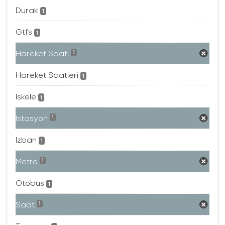
Durak
1
Gtfs
1
Hareket Saati
1
Hareket Saatleri
1
Iskele
1
Istasyon
1
Izban
1
Metro
1
Otobüs
1
Saat
1