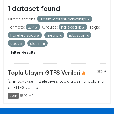
1 dataset found
Organizations:
ulasim-dairesi-baskanligi
Formats:
ZIP
Groups:
hareketlilik
Tags:
hareket saati
metro
istasyon
saat
ulaşım
Filter Results
Toplu Ulaşım GTFS Verileri
39
İzmir Büyükşehir Belediyesi toplu ulaşım araçlarına
ait GTFS veri seti
19 MB
5 ZIP