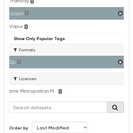
Tramvay
1
Ulaşım
1
Vapur
1
Show Only Popular Tags
Formats
Zip
1
Licenses
Izmir Metropolitan M...
1
Order by