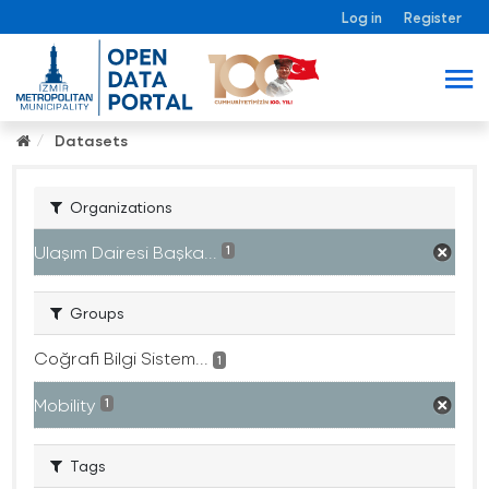
Log in
Register
Datasets
Organizations
Ulaşım Dairesi Başka...
1
Groups
Coğrafi Bilgi Sistem...
1
Mobility
1
Tags