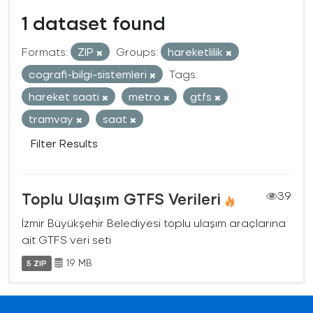
1 dataset found
Formats:
ZIP
Groups:
hareketlilik
cografi-bilgi-sistemleri
Tags:
hareket saati
metro
gtfs
tramvay
saat
Filter Results
Toplu Ulaşım GTFS Verileri
39
İzmir Büyükşehir Belediyesi toplu ulaşım araçlarına
ait GTFS veri seti
19 MB
5 ZIP