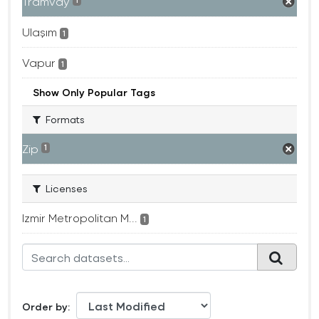
Tramvay
1
Ulaşım
1
Vapur
1
Show Only Popular Tags
Formats
Zip
1
Licenses
Izmir Metropolitan M...
1
Order by