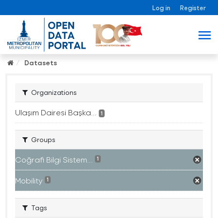
Log in
Register
Datasets
Organizations
Ulaşım Dairesi Başka...
1
Groups
Coğrafi Bilgi Sistem...
1
Mobility
1
Tags