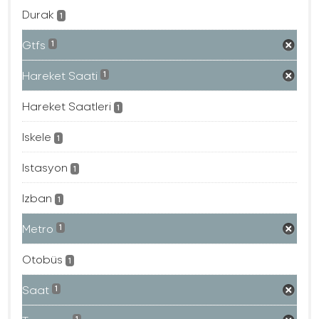
Durak
1
Gtfs
1
Hareket Saati
1
Hareket Saatleri
1
Iskele
1
Istasyon
1
Izban
1
Metro
1
Otobüs
1
Saat
1