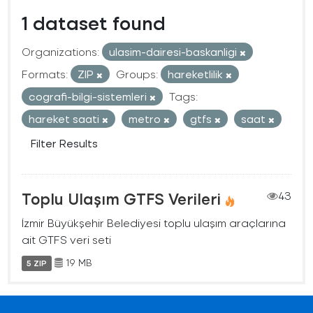
1 dataset found
Organizations:
ulasim-dairesi-baskanligi
Formats:
ZIP
Groups:
hareketlilik
cografi-bilgi-sistemleri
Tags:
hareket saati
metro
gtfs
saat
Filter Results
Toplu Ulaşım GTFS Verileri
43
İzmir Büyükşehir Belediyesi toplu ulaşım araçlarına
ait GTFS veri seti
19 MB
5 ZIP