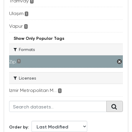
Tramvay
1
Ulaşım
1
Vapur
1
Show Only Popular Tags
Formats
Zip
1
Licenses
Izmir Metropolitan M...
1
Order by