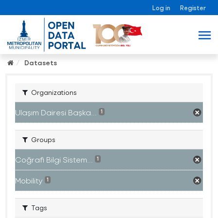
Log in
Register
Datasets
Organizations
Ulaşım Dairesi Başka...
1
Groups
Coğrafi Bilgi Sistem...
1
Mobility
1
Tags