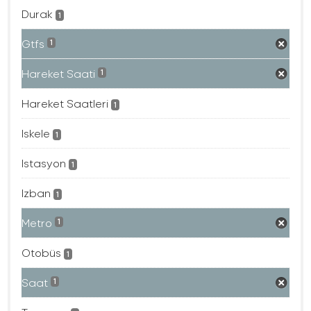
Durak
1
Gtfs
1
Hareket Saati
1
Hareket Saatleri
1
Iskele
1
Istasyon
1
Izban
1
Metro
1
Otobüs
1
Saat
1