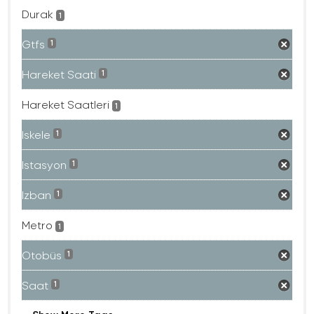
Durak
1
Gtfs
1
Hareket Saati
1
Hareket Saatleri
1
Iskele
1
Istasyon
1
Izban
1
Metro
1
Otobüs
1
Saat
1