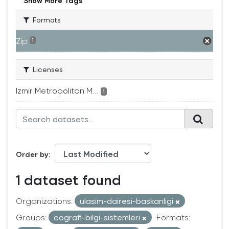
Show More Tags
Formats
Zip
1
Licenses
Izmir Metropolitan M...
1
Order by
1 dataset found
Organizations:
ulasim-dairesi-baskanligi
Groups:
cografi-bilgi-sistemleri
Formats: