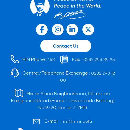
Contact Us
HIM Phone :
Fax :
153
0232 293 39 95
Central/Telephone Exchange :
0232 293 12
00
Mimar Sinan Neighborhood, Kültürpark
Fairground Road (Former Universiade Building)
No:9/20, Konak / İZMİR
E-mail :
him@izmir.bel.tr