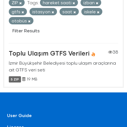
ZIP
Tags:
hareket saati
izban
gtfs
istasyon
saat
iskele
otobüs
Filter Results
Toplu Ulaşım GTFS Verileri
38
İzmir Büyükşehir Belediyesi toplu ulaşım araçlarına
ait GTFS veri seti
19 MB
5 ZIP
User Guide
License