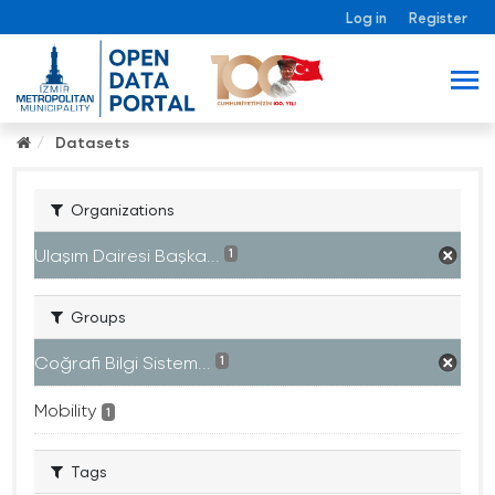
Log in
Register
Datasets
Organizations
Ulaşım Dairesi Başka...
1
Groups
Coğrafi Bilgi Sistem...
1
Mobility
1
Tags