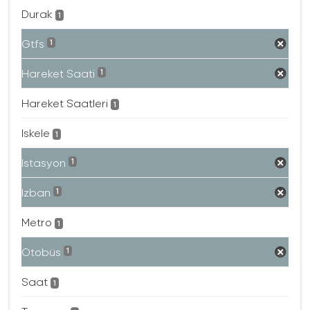
Durak
1
Gtfs
1
Hareket Saati
1
Hareket Saatleri
1
Iskele
1
Istasyon
1
Izban
1
Metro
1
Otobüs
1
Saat
1