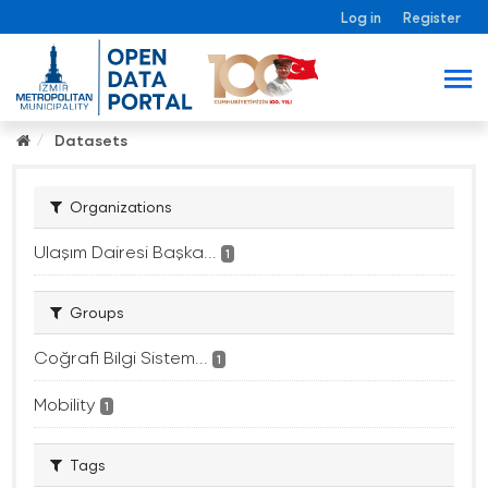
Log in
Register
Datasets
Organizations
Ulaşım Dairesi Başka...
1
Groups
Coğrafi Bilgi Sistem...
1
Mobility
1
Tags