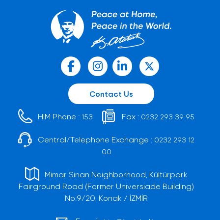
Contact Us
HIM Phone :
Fax :
153
0232 293 39 95
Central/Telephone Exchange :
0232 293 12
00
Mimar Sinan Neighborhood, Kültürpark
Fairground Road (Former Universiade Building)
No:9/20, Konak / İZMİR