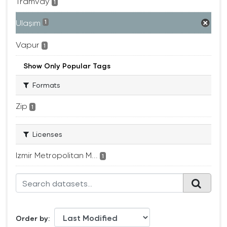
Tramvay
1
Ulaşım
1
Vapur
1
Show Only Popular Tags
Formats
Zip
1
Licenses
Izmir Metropolitan M...
1
Order by