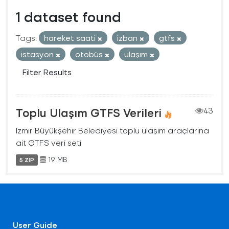
1 dataset found
Tags:
hareket saati
izban
gtfs
istasyon
otobüs
ulaşım
Filter Results
Toplu Ulaşım GTFS Verileri
43
İzmir Büyükşehir Belediyesi toplu ulaşım araçlarına
ait GTFS veri seti
19 MB
5 ZIP
User Guide