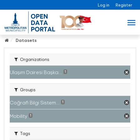
Log in
Register
Datasets
Organizations
Ulaşım Dairesi Başka...
1
Groups
Coğrafi Bilgi Sistem...
1
Mobility
1
Tags