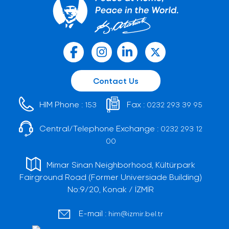
Contact Us
HIM Phone :
Fax :
153
0232 293 39 95
Central/Telephone Exchange :
0232 293 12
00
Mimar Sinan Neighborhood, Kültürpark
Fairground Road (Former Universiade Building)
No:9/20, Konak / İZMİR
E-mail :
him@izmir.bel.tr