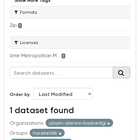
Show More Tags
Formats
Zip
1
Licenses
Izmir Metropolitan M...
1
Order by
1 dataset found
Organizations:
ulasim-dairesi-baskanligi
Groups:
hareketlilik