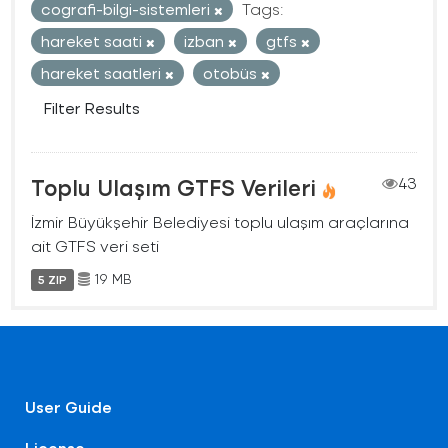
cografi-bilgi-sistemleri
Tags:
hareket saati
izban
gtfs
hareket saatleri
otobüs
Filter Results
Toplu Ulaşım GTFS Verileri
43
İzmir Büyükşehir Belediyesi toplu ulaşım araçlarına
ait GTFS veri seti
19 MB
5 ZIP
User Guide
License