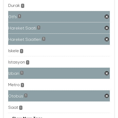
Durak
1
Gtfs
1
Hareket Saati
1
Hareket Saatleri
1
Iskele
1
Istasyon
1
Izban
1
Metro
1
Otobüs
1
Saat
1