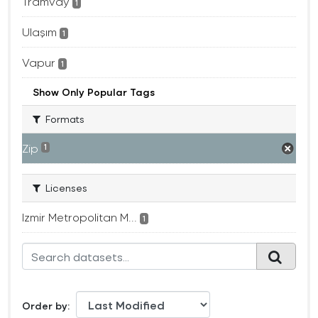
Tramvay
1
Ulaşım
1
Vapur
1
Show Only Popular Tags
Formats
Zip
1
Licenses
Izmir Metropolitan M...
1
Order by