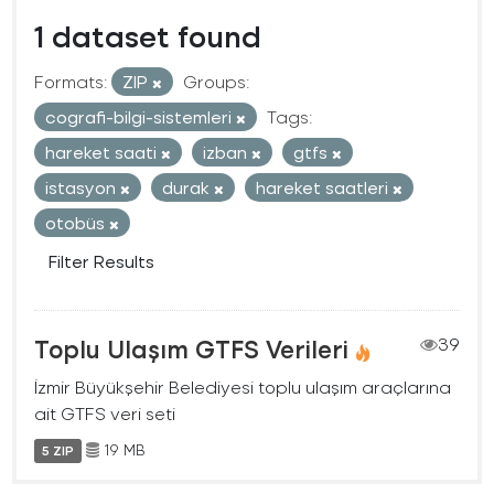
1 dataset found
Formats:
ZIP
Groups:
cografi-bilgi-sistemleri
Tags:
hareket saati
izban
gtfs
istasyon
durak
hareket saatleri
otobüs
Filter Results
Toplu Ulaşım GTFS Verileri
39
İzmir Büyükşehir Belediyesi toplu ulaşım araçlarına
ait GTFS veri seti
19 MB
5 ZIP