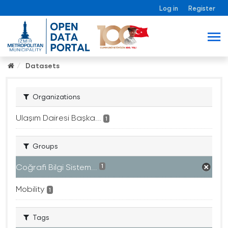
Log in
Register
Datasets
Organizations
Ulaşım Dairesi Başka...
1
Groups
Coğrafi Bilgi Sistem...
1
Mobility
1
Tags