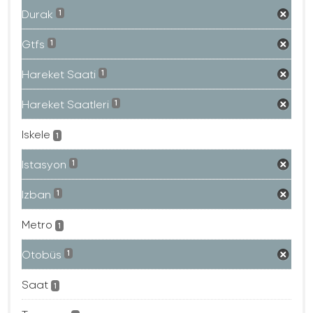
Durak
1
Gtfs
1
Hareket Saati
1
Hareket Saatleri
1
Iskele
1
Istasyon
1
Izban
1
Metro
1
Otobüs
1
Saat
1